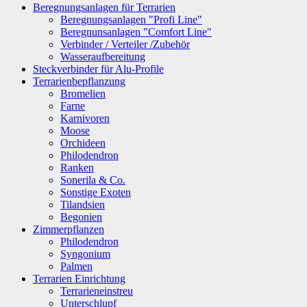
Beregnungsanlagen für Terrarien
Beregnungsanlagen "Profi Line"
Beregnunsanlagen "Comfort Line"
Verbinder / Verteiler /Zubehör
Wasseraufbereitung
Steckverbinder für Alu-Profile
Terrarienbepflanzung
Bromelien
Farne
Karnivoren
Moose
Orchideen
Philodendron
Ranken
Sonerila & Co.
Sonstige Exoten
Tilandsien
Begonien
Zimmerpflanzen
Philodendron
Syngonium
Palmen
Terrarien Einrichtung
Terrarieneinstreu
Unterschlupf