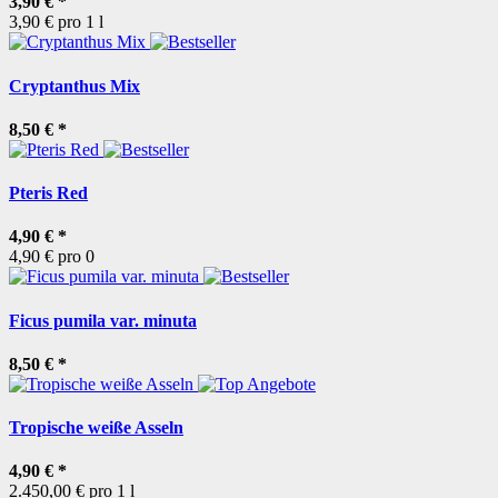
3,90 €
*
3,90 € pro 1 l
Cryptanthus Mix
8,50 €
*
Pteris Red
4,90 €
*
4,90 € pro 0
Ficus pumila var. minuta
8,50 €
*
Tropische weiße Asseln
4,90 €
*
2.450,00 € pro 1 l