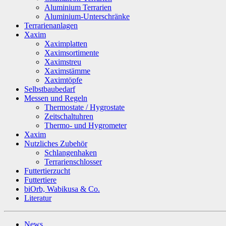
Aluminium Terrarien
Aluminium-Unterschränke
Terrarienanlagen
Xaxim
Xaximplatten
Xaximsortimente
Xaximstreu
Xaximstämme
Xaximtöpfe
Selbstbaubedarf
Messen und Regeln
Thermostate / Hygrostate
Zeitschaltuhren
Thermo- und Hygrometer
Xaxim
Nutzliches Zubehör
Schlangenhaken
Terrarienschlosser
Futtertierzucht
Futtertiere
biOrb, Wabikusa & Co.
Literatur
News