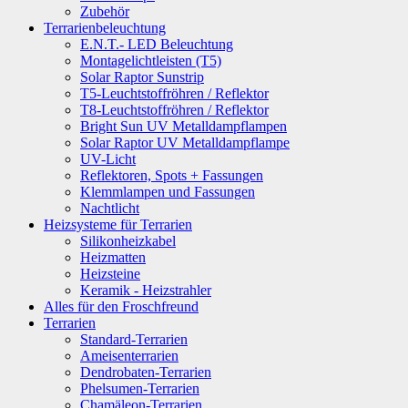
Zubehör
Terrarienbeleuchtung
E.N.T.- LED Beleuchtung
Montagelichtleisten (T5)
Solar Raptor Sunstrip
T5-Leuchtstoffröhren / Reflektor
T8-Leuchtstoffröhren / Reflektor
Bright Sun UV Metalldampflampen
Solar Raptor UV Metalldampflampe
UV-Licht
Reflektoren, Spots + Fassungen
Klemmlampen und Fassungen
Nachtlicht
Heizsysteme für Terrarien
Silikonheizkabel
Heizmatten
Heizsteine
Keramik - Heizstrahler
Alles für den Froschfreund
Terrarien
Standard-Terrarien
Ameisenterrarien
Dendrobaten-Terrarien
Phelsumen-Terrarien
Chamäleon-Terrarien