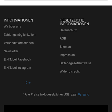
INFORMATIONEN
GESETZLICHE
INFORMATIONEN
Wir über uns
Datenschutz
Zahlungsmöglichkeiten
AGB
Versandinformationen
Sitemap
Newsletter
Impressum
E.N.T. bei Facebook
Batteriegesetzhinweise
E.N.T. bei Instagram
Widerrufsrecht
*
Alle Preise inkl. gesetzlicher USt., zzgl.
Versand