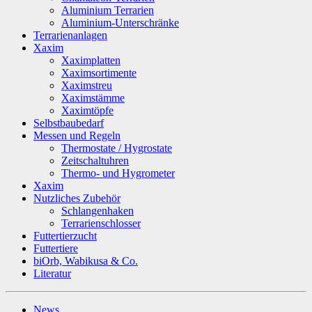
Aluminium Terrarien
Aluminium-Unterschränke
Terrarienanlagen
Xaxim
Xaximplatten
Xaximsortimente
Xaximstreu
Xaximstämme
Xaximtöpfe
Selbstbaubedarf
Messen und Regeln
Thermostate / Hygrostate
Zeitschaltuhren
Thermo- und Hygrometer
Xaxim
Nutzliches Zubehör
Schlangenhaken
Terrarienschlosser
Futtertierzucht
Futtertiere
biOrb, Wabikusa & Co.
Literatur
News