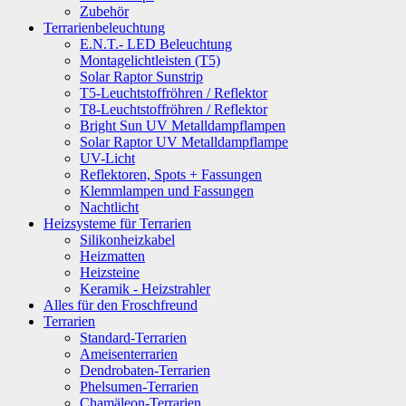
Zubehör
Terrarienbeleuchtung
E.N.T.- LED Beleuchtung
Montagelichtleisten (T5)
Solar Raptor Sunstrip
T5-Leuchtstoffröhren / Reflektor
T8-Leuchtstoffröhren / Reflektor
Bright Sun UV Metalldampflampen
Solar Raptor UV Metalldampflampe
UV-Licht
Reflektoren, Spots + Fassungen
Klemmlampen und Fassungen
Nachtlicht
Heizsysteme für Terrarien
Silikonheizkabel
Heizmatten
Heizsteine
Keramik - Heizstrahler
Alles für den Froschfreund
Terrarien
Standard-Terrarien
Ameisenterrarien
Dendrobaten-Terrarien
Phelsumen-Terrarien
Chamäleon-Terrarien