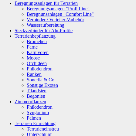
Beregnungsanlagen für Terrarien
Beregnungsanlagen "Profi Line"
Beregnunsanlagen "Comfort Line"
Verbinder / Verteiler /Zubehör
Wasseraufbereitung
Steckverbinder für Alu-Profile
Terrarienbepflanzung
Bromelien
Farne
Karnivoren
Moose
Orchideen
Philodendron
Ranken
Sonerila & Co.
Sonstige Exoten
Tilandsien
Begonien
Zimmerpflanzen
Philodendron
Syngonium
Palmen
Terrarien Einrichtung
Terrarieneinstreu
Unterschlupf