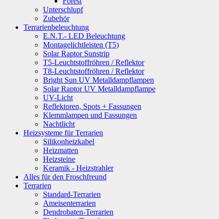
Forest
Unterschlupf
Zubehör
Terrarienbeleuchtung
E.N.T.- LED Beleuchtung
Montagelichtleisten (T5)
Solar Raptor Sunstrip
T5-Leuchtstoffröhren / Reflektor
T8-Leuchtstoffröhren / Reflektor
Bright Sun UV Metalldampflampen
Solar Raptor UV Metalldampflampe
UV-Licht
Reflektoren, Spots + Fassungen
Klemmlampen und Fassungen
Nachtlicht
Heizsysteme für Terrarien
Silikonheizkabel
Heizmatten
Heizsteine
Keramik - Heizstrahler
Alles für den Froschfreund
Terrarien
Standard-Terrarien
Ameisenterrarien
Dendrobaten-Terrarien