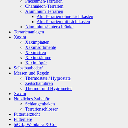
Phelsumen-Terrarien
Chamäleon-Terrarien
Aluminium Terrarien
Alu-Terrarien ohne Lichtkasten
Alu-Terrarien mit Lichtkasten
Aluminium-Unterschränke
Terrarienanlagen
Xaxim
Xaximplatten
Xaximsortimente
Xaximstreu
Xaximstämme
Xaximtöpfe
Selbstbaubedarf
Messen und Regeln
Thermostate / Hygrostate
Zeitschaltuhren
Thermo- und Hygrometer
Xaxim
Nutzliches Zubehör
Schlangenhaken
Terrarienschlosser
Futtertierzucht
Futtertiere
biOrb, Wabikusa & Co.