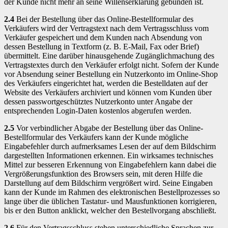
der Kunde nicht mehr an seine Willenserklärung gebunden ist.
2.4
Bei der Bestellung über das Online-Bestellformular des
Verkäufers wird der Vertragstext nach dem Vertragsschluss vom
Verkäufer gespeichert und dem Kunden nach Absendung von
dessen Bestellung in Textform (z. B. E-Mail, Fax oder Brief)
übermittelt. Eine darüber hinausgehende Zugänglichmachung des
Vertragstextes durch den Verkäufer erfolgt nicht. Sofern der Kunde
vor Absendung seiner Bestellung ein Nutzerkonto im Online-Shop
des Verkäufers eingerichtet hat, werden die Bestelldaten auf der
Website des Verkäufers archiviert und können vom Kunden über
dessen passwortgeschütztes Nutzerkonto unter Angabe der
entsprechenden Login-Daten kostenlos abgerufen werden.
2.5
Vor verbindlicher Abgabe der Bestellung über das Online-
Bestellformular des Verkäufers kann der Kunde mögliche
Eingabefehler durch aufmerksames Lesen der auf dem Bildschirm
dargestellten Informationen erkennen. Ein wirksames technisches
Mittel zur besseren Erkennung von Eingabefehlern kann dabei die
Vergrößerungsfunktion des Browsers sein, mit deren Hilfe die
Darstellung auf dem Bildschirm vergrößert wird. Seine Eingaben
kann der Kunde im Rahmen des elektronischen Bestellprozesses so
lange über die üblichen Tastatur- und Mausfunktionen korrigieren,
bis er den Button anklickt, welcher den Bestellvorgang abschließt.
2.6
Für den Vertragsschluss stehen unterschiedliche Sprachen zur