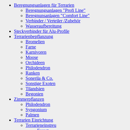
Beregnungsanlagen für Terrarien
Beregnungsanlagen "Profi Line"
Beregnunsanlagen "Comfort Line"
Verbinder / Verteiler /Zubehör
Wasseraufbereitung
Steckverbinder für Alu-Profile
Terrarienbepflanzung
Bromelien
Farne
Karnivoren
Moose
Orchideen
Philodendron
Ranken
Sonerila & Co.
Sonstige Exoten
Tilandsien
Begonien
Zimmerpflanzen
Philodendron
Syngonium
Palmen
Terrarien Einrichtung
Terrarieneinstreu