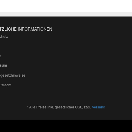
TZLICHE INFORMATIONEN
chutz
p
ssum
egesetzhinweise
fsrecht
*
Alle Preise inkl. gesetzlicher USt., zzgl.
Versand