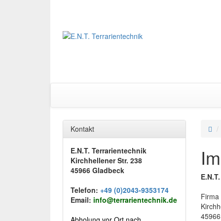
Kontakt
Im
E.N.T. Terrarientechnik
Kirchhellener Str. 238
45966 Gladbeck
E.N.T.
Telefon:
+49 (0)2043-9353174
Firma
Email:
info@terrarientechnik.de
Kirchh
45966
Abholung vor Ort nach