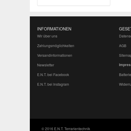
INFORMATIONEN
GESE
Wir über uns
Datens
Zahlungsmöglichkeiten
AGB
Versandinformationen
Sitema
Impre
Newsletter
E.N.T. bei Facebook
Batteri
E.N.T. bei Instagram
Widerru
© 2016 E.N.T. Terrarientechnik