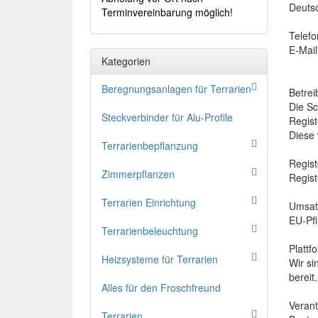
Deuts
Terminvereinbarung möglich!
Telef
E-Mai
Kategorien
Beregnungsanlagen für Terrarien
Betrei
Die Sc
Steckverbinder für Alu-Profile
Regist
Diese 
Terrarienbepflanzung
Regist
Zimmerpflanzen
Regis
Terrarien Einrichtung
Umsat
EU-Pf
Terrarienbeleuchtung
Plattf
Heizsysteme für Terrarien
Wir si
bereit.
Alles für den Froschfreund
Verant
Terrarien