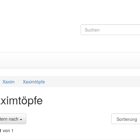
Xaxim
Xaximtöpfe
ximtöpfe
ltern nach
1
von 1