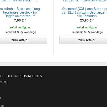
aximhöhle S ca.10cm lang -
Xaximtopf (XXL) aus Südamer
begrüntes Versteck im
ca. 32x18cm zum Bepflanzen 
Regenwaldterrarium
alle Terrarien
7,90 €
*
23,90 €
*
sofort verfügbar
sofort verfügbar
Lieferzeit: 3 - 5 Werktage
Lieferzeit: 3 - 5 Werktage
zum Artikel
zum Artikel
TZLICHE INFORMATIONEN
chutz
p
sum