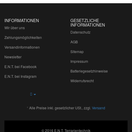
INFORMATIONEN
GESETZLICHE
INFORMATIONEN
Wir über uns
Datenschutz
Zahlungsmöglichkeiten
AGB
Versandinformationen
Sitemap
Newsletter
Impressum
E.N.T. bei Facebook
Batteriegesetzhinweise
E.N.T. bei Instagram
Widerrufsrecht
*
Alle Preise inkl. gesetzlicher USt., zzgl.
Versand
© 2016 E.N.T. Terrarientechnik