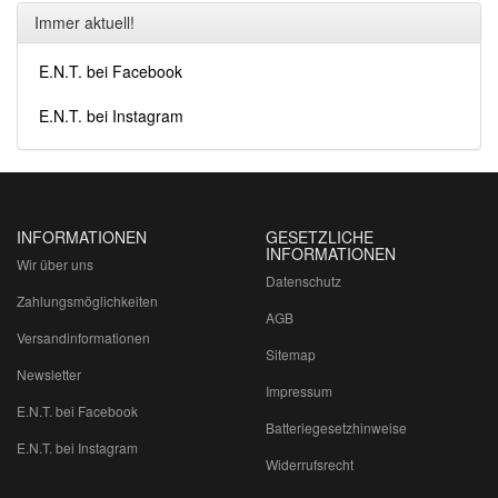
Immer aktuell!
E.N.T. bei Facebook
E.N.T. bei Instagram
INFORMATIONEN
GESETZLICHE
INFORMATIONEN
Wir über uns
Datenschutz
Zahlungsmöglichkeiten
AGB
Versandinformationen
Sitemap
Newsletter
Impressum
E.N.T. bei Facebook
Batteriegesetzhinweise
E.N.T. bei Instagram
Widerrufsrecht