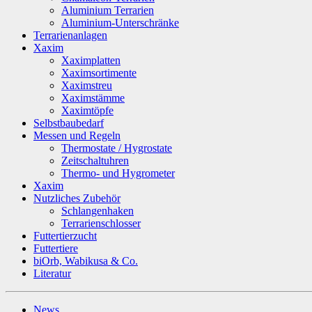
Aluminium Terrarien
Aluminium-Unterschränke
Terrarienanlagen
Xaxim
Xaximplatten
Xaximsortimente
Xaximstreu
Xaximstämme
Xaximtöpfe
Selbstbaubedarf
Messen und Regeln
Thermostate / Hygrostate
Zeitschaltuhren
Thermo- und Hygrometer
Xaxim
Nutzliches Zubehör
Schlangenhaken
Terrarienschlosser
Futtertierzucht
Futtertiere
biOrb, Wabikusa & Co.
Literatur
News