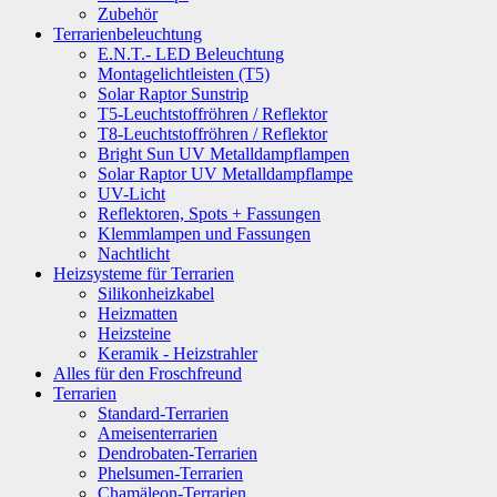
Zubehör
Terrarienbeleuchtung
E.N.T.- LED Beleuchtung
Montagelichtleisten (T5)
Solar Raptor Sunstrip
T5-Leuchtstoffröhren / Reflektor
T8-Leuchtstoffröhren / Reflektor
Bright Sun UV Metalldampflampen
Solar Raptor UV Metalldampflampe
UV-Licht
Reflektoren, Spots + Fassungen
Klemmlampen und Fassungen
Nachtlicht
Heizsysteme für Terrarien
Silikonheizkabel
Heizmatten
Heizsteine
Keramik - Heizstrahler
Alles für den Froschfreund
Terrarien
Standard-Terrarien
Ameisenterrarien
Dendrobaten-Terrarien
Phelsumen-Terrarien
Chamäleon-Terrarien