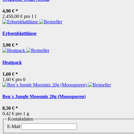
4,90 €
*
2.450,00 € pro 1 l
Erbsenblattläuse
3,90 €
*
Heatpack
1,60 €
*
1,60 € pro 0
Ben´s Jungle Moosmix 20g (Moossporen)
8,50 €
*
0,42 € pro 1 g
Kontaktdaten
E-Mail