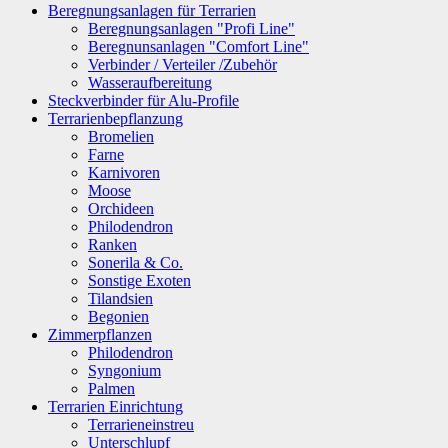
Beregnungsanlagen für Terrarien
Beregnungsanlagen "Profi Line"
Beregnunsanlagen "Comfort Line"
Verbinder / Verteiler /Zubehör
Wasseraufbereitung
Steckverbinder für Alu-Profile
Terrarienbepflanzung
Bromelien
Farne
Karnivoren
Moose
Orchideen
Philodendron
Ranken
Sonerila & Co.
Sonstige Exoten
Tilandsien
Begonien
Zimmerpflanzen
Philodendron
Syngonium
Palmen
Terrarien Einrichtung
Terrarieneinstreu
Unterschlupf