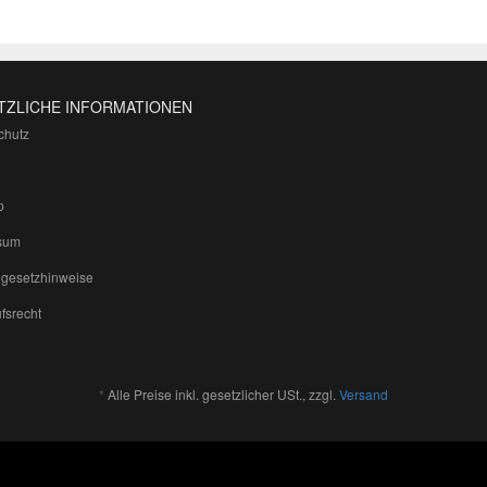
TZLICHE INFORMATIONEN
chutz
p
sum
egesetzhinweise
fsrecht
*
Alle Preise inkl. gesetzlicher USt., zzgl.
Versand