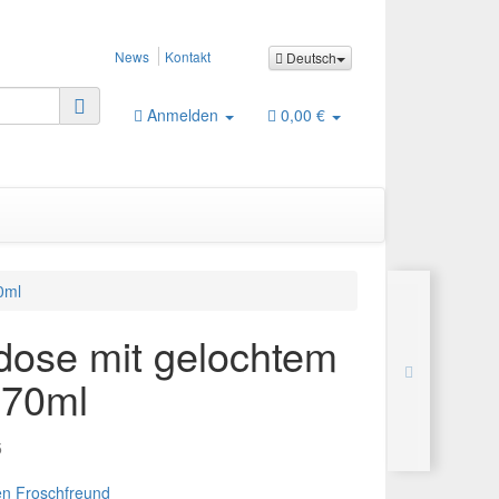
News
Kontakt
Deutsch
Anmelden
0,00 €
0ml
dose mit gelochtem
870ml
5
den Froschfreund