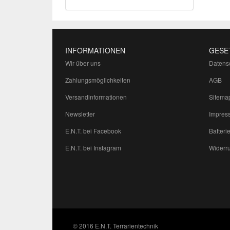
INFORMATIONEN
GESE
Wir über uns
Datens
Zahlungsmöglichkeiten
AGB
Versandinformationen
Sitema
Newsletter
Impres
E.N.T. bei Facebook
Batteri
E.N.T. bei Instagram
Widerru
© 2016 E.N.T. Terrarientechnik