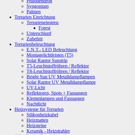
Philodendron
Syngonium
Palmen
Terrarien Einrichtung
Terrarieneinstreu
Forest
Unterschlupf
Zubehör
Terrarienbeleuchtung
E.N.T.- LED Beleuchtung
Montagelichtleisten (T5)
Solar Raptor Sunstrip
T5-Leuchtstoffröhren / Reflektor
T8-Leuchtstoffröhren / Reflektor
Bright Sun UV Metalldampflampen
Solar Raptor UV Metalldampflampe
UV-Licht
Reflektoren, Spots + Fassungen
Klemmlampen und Fassungen
Nachtlicht
Heizsysteme für Terrarien
Silikonheizkabel
Heizmatten
Heizsteine
Keramik - Heizstrahler