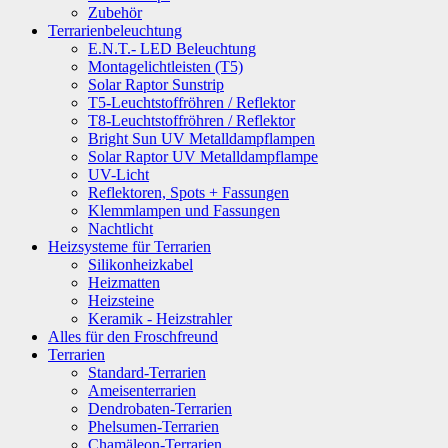
Zubehör
Terrarienbeleuchtung
E.N.T.- LED Beleuchtung
Montagelichtleisten (T5)
Solar Raptor Sunstrip
T5-Leuchtstoffröhren / Reflektor
T8-Leuchtstoffröhren / Reflektor
Bright Sun UV Metalldampflampen
Solar Raptor UV Metalldampflampe
UV-Licht
Reflektoren, Spots + Fassungen
Klemmlampen und Fassungen
Nachtlicht
Heizsysteme für Terrarien
Silikonheizkabel
Heizmatten
Heizsteine
Keramik - Heizstrahler
Alles für den Froschfreund
Terrarien
Standard-Terrarien
Ameisenterrarien
Dendrobaten-Terrarien
Phelsumen-Terrarien
Chamäleon-Terrarien