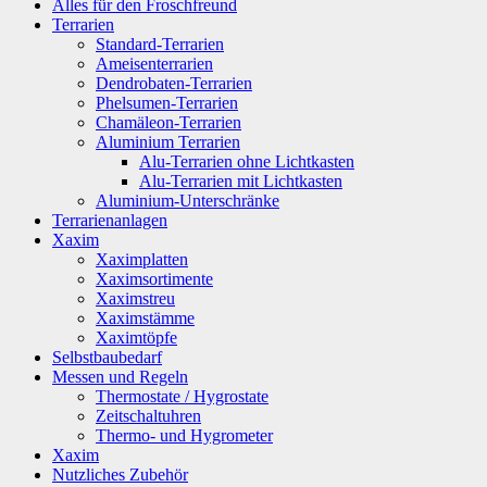
Alles für den Froschfreund
Terrarien
Standard-Terrarien
Ameisenterrarien
Dendrobaten-Terrarien
Phelsumen-Terrarien
Chamäleon-Terrarien
Aluminium Terrarien
Alu-Terrarien ohne Lichtkasten
Alu-Terrarien mit Lichtkasten
Aluminium-Unterschränke
Terrarienanlagen
Xaxim
Xaximplatten
Xaximsortimente
Xaximstreu
Xaximstämme
Xaximtöpfe
Selbstbaubedarf
Messen und Regeln
Thermostate / Hygrostate
Zeitschaltuhren
Thermo- und Hygrometer
Xaxim
Nutzliches Zubehör