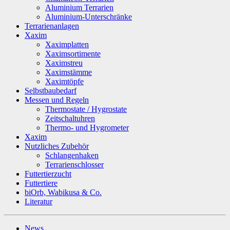
Aluminium Terrarien
Aluminium-Unterschränke
Terrarienanlagen
Xaxim
Xaximplatten
Xaximsortimente
Xaximstreu
Xaximstämme
Xaximtöpfe
Selbstbaubedarf
Messen und Regeln
Thermostate / Hygrostate
Zeitschaltuhren
Thermo- und Hygrometer
Xaxim
Nutzliches Zubehör
Schlangenhaken
Terrarienschlosser
Futtertierzucht
Futtertiere
biOrb, Wabikusa & Co.
Literatur
News