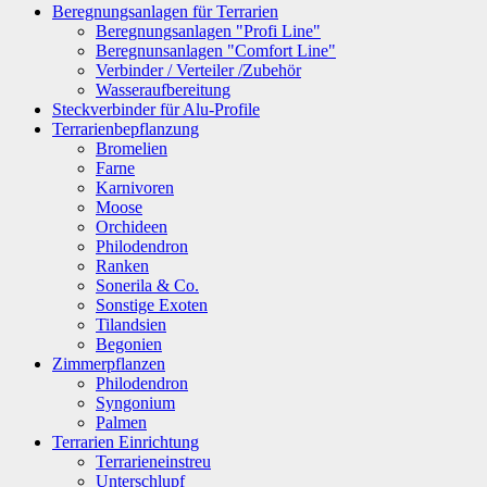
Beregnungsanlagen für Terrarien
Beregnungsanlagen "Profi Line"
Beregnunsanlagen "Comfort Line"
Verbinder / Verteiler /Zubehör
Wasseraufbereitung
Steckverbinder für Alu-Profile
Terrarienbepflanzung
Bromelien
Farne
Karnivoren
Moose
Orchideen
Philodendron
Ranken
Sonerila & Co.
Sonstige Exoten
Tilandsien
Begonien
Zimmerpflanzen
Philodendron
Syngonium
Palmen
Terrarien Einrichtung
Terrarieneinstreu
Unterschlupf