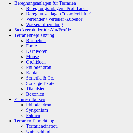
Beregnungsanlagen für Terrarien
Beregnungsanlagen "Profi Line"
Beregnunsanlagen "Comfort Line"
Verbinder / Verteiler /Zubehör
Wasseraufbereitung
Steckverbinder für Alu-Profile
Terrarienbepflanzung
Bromelien
Farne
Karnivoren
Moose
Orchideen
Philodendron
Ranken
Sonerila & Co.
Sonstige Exoten
Tilandsien
Begonien
Zimmerpflanzen
Philodendron
Syngonium
Palmen
Terrarien Einrichtung
Terrarieneinstreu
Unterschlupf