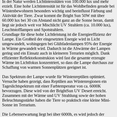
In der Natur werden Lichtintensitäten von 100.000 lux und mehr
erzielt. Eine hohe Lichtintensität ist für das Wohlbefinden gerade bei
Wüstenbewohnern besonders wichtig und beeinflusst Färbung und
Aktivität der Tiere. Zwar kommt die Bright Sun 50W mit über
60.000 lux bei 30 cm Abstand nicht ganz an die Sonne heran, damit
liegt sie jedoch weit vor Mischlicht UV Strahlern (ca. 10.000 lux),
Leuchtstofflampen und Spotstrahlern.
Grundlage für diese hohe Lichtleistung ist die Energieeffizienz der
Lampe. Ein Großteil der eingesetzten Energie wird in Licht
umgewandelt, wohingegen bei Glühfadenlampen 95% der Energie
in Wärme gewandelt wird. Dadurch ist die Abwärme der Lampen
gering und ein Einsatz auch in kleineren Terrarien möglich. Dank
effizienter Reflektorkonstrukion wird fast die gesamte erzeugte
Wärme im Lichtfokus konzentriert, so dass die Lampe durchaus zur
Schaffung von warmen Sonnenplätzen geeignet ist.
Das Spektrum der Lampe wurde für Wüstenreptilien optimiert.
Versuche haben gezeigt, dass Reptilien aus Wüstenregionen ein
Tageslichtspektrum mit einer Farbtemperatur von ca. 6000K
bevorzugen. Diese wird von der BrightSun UV Desert erreicht.
Zusammen mit der Wärme und UV Strahlung sowie der hohen
Beleuchtungsstärke haben die Tiere so praktisch eine kleine Mini-
Sonne im Terrarium.
Die Lebenserwartung liegt bei über 6000h, es wird jedoch der