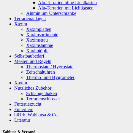
Alu-Terrarien ohne Lichtkasten
Alu-Terrarien mit Lichtkasten
Aluminium-Unterschränke
Terrarienanlagen
Xaxim
Xaximplatten
Xaximsortimente
Xaximstreu
Xaximstämme
Xaximtöpfe
Selbstbaubedarf
Messen und Regeln
Thermostate / Hygrostate
Zeitschaltuhren
Thermo- und Hygrometer
Xaxim
Nutzliches Zubehör
Schlangenhaken
Terrarienschlosser
Futtertierzucht
Futtertiere
biOrb, Wabikusa & Co.
Literatur
Zahlung & Versand