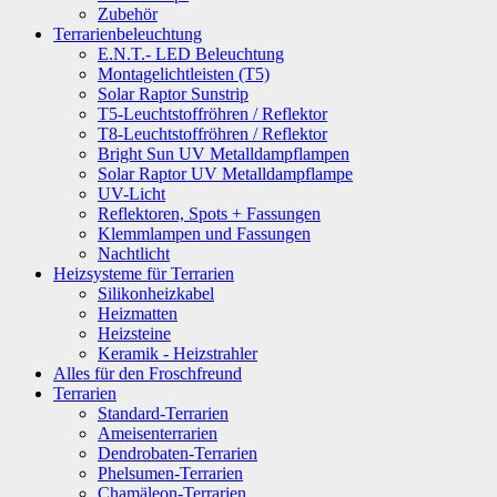
Zubehör
Terrarienbeleuchtung
E.N.T.- LED Beleuchtung
Montagelichtleisten (T5)
Solar Raptor Sunstrip
T5-Leuchtstoffröhren / Reflektor
T8-Leuchtstoffröhren / Reflektor
Bright Sun UV Metalldampflampen
Solar Raptor UV Metalldampflampe
UV-Licht
Reflektoren, Spots + Fassungen
Klemmlampen und Fassungen
Nachtlicht
Heizsysteme für Terrarien
Silikonheizkabel
Heizmatten
Heizsteine
Keramik - Heizstrahler
Alles für den Froschfreund
Terrarien
Standard-Terrarien
Ameisenterrarien
Dendrobaten-Terrarien
Phelsumen-Terrarien
Chamäleon-Terrarien