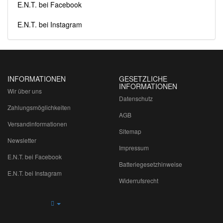
E.N.T. bei Facebook
E.N.T. bei Instagram
INFORMATIONEN
GESETZLICHE
INFORMATIONEN
Wir über uns
Datenschutz
Zahlungsmöglichkeiten
AGB
Versandinformationen
Sitemap
Newsletter
Impressum
E.N.T. bei Facebook
Batteriegesetzhinweise
E.N.T. bei Instagram
Widerrufsrecht