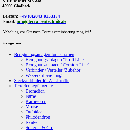
Kirchhellener Str. 238
45966 Gladbeck
Telefon:
+49 (0)2043-9353174
Email:
info@terrarientechnik.de
Abholung vor Ort nach Terminvereinbarung möglich!
Kategorien
Beregnungsanlagen für Terrarien
Beregnungsanlagen "Profi Line"
Beregnunsanlagen "Comfort Line"
Verbinder / Verteiler /Zubehör
Wasseraufbereitung
Steckverbinder für Alu-Profile
Terrarienbepflanzung
Bromelien
Farne
Karnivoren
Moose
Orchideen
Philodendron
Ranken
Sonerila & Co.