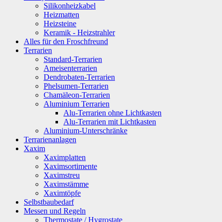
Silikonheizkabel
Heizmatten
Heizsteine
Keramik - Heizstrahler
Alles für den Froschfreund
Terrarien
Standard-Terrarien
Ameisenterrarien
Dendrobaten-Terrarien
Phelsumen-Terrarien
Chamäleon-Terrarien
Aluminium Terrarien
Alu-Terrarien ohne Lichtkasten
Alu-Terrarien mit Lichtkasten
Aluminium-Unterschränke
Terrarienanlagen
Xaxim
Xaximplatten
Xaximsortimente
Xaximstreu
Xaximstämme
Xaximtöpfe
Selbstbaubedarf
Messen und Regeln
Thermostate / Hygrostate