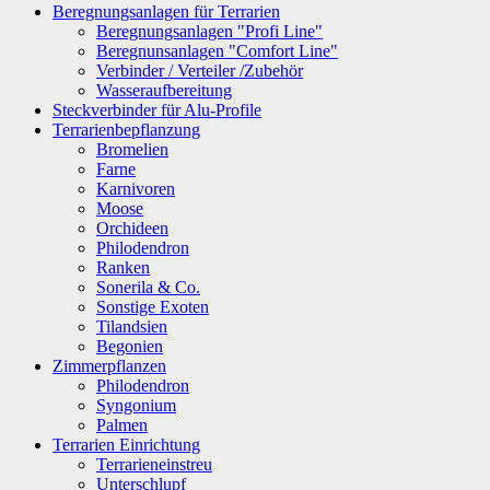
Beregnungsanlagen für Terrarien
Beregnungsanlagen "Profi Line"
Beregnunsanlagen "Comfort Line"
Verbinder / Verteiler /Zubehör
Wasseraufbereitung
Steckverbinder für Alu-Profile
Terrarienbepflanzung
Bromelien
Farne
Karnivoren
Moose
Orchideen
Philodendron
Ranken
Sonerila & Co.
Sonstige Exoten
Tilandsien
Begonien
Zimmerpflanzen
Philodendron
Syngonium
Palmen
Terrarien Einrichtung
Terrarieneinstreu
Unterschlupf