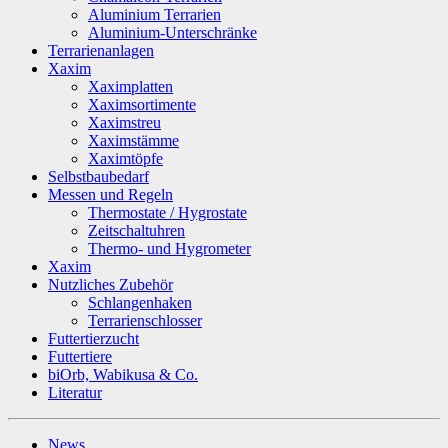
Aluminium Terrarien
Aluminium-Unterschränke
Terrarienanlagen
Xaxim
Xaximplatten
Xaximsortimente
Xaximstreu
Xaximstämme
Xaximtöpfe
Selbstbaubedarf
Messen und Regeln
Thermostate / Hygrostate
Zeitschaltuhren
Thermo- und Hygrometer
Xaxim
Nutzliches Zubehör
Schlangenhaken
Terrarienschlosser
Futtertierzucht
Futtertiere
biOrb, Wabikusa & Co.
Literatur
News