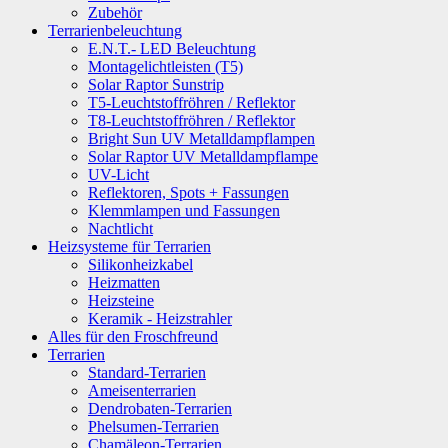
Zubehör
Terrarienbeleuchtung
E.N.T.- LED Beleuchtung
Montagelichtleisten (T5)
Solar Raptor Sunstrip
T5-Leuchtstoffröhren / Reflektor
T8-Leuchtstoffröhren / Reflektor
Bright Sun UV Metalldampflampen
Solar Raptor UV Metalldampflampe
UV-Licht
Reflektoren, Spots + Fassungen
Klemmlampen und Fassungen
Nachtlicht
Heizsysteme für Terrarien
Silikonheizkabel
Heizmatten
Heizsteine
Keramik - Heizstrahler
Alles für den Froschfreund
Terrarien
Standard-Terrarien
Ameisenterrarien
Dendrobaten-Terrarien
Phelsumen-Terrarien
Chamäleon-Terrarien