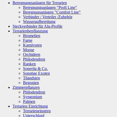
Beregnungsanlagen für Terrarien
Beregnungsanlagen "Profi Line"
Beregnunsanlagen "Comfort Line"
Verbinder / Verteiler /Zubehör
Wasseraufbereitung
Steckverbinder für Alu-Profile
Terrarienbepflanzung
Bromelien
Farne
Karnivoren
Moose
Orchideen
Philodendron
Ranken
Sonerila & Co.
Sonstige Exoten
Tilandsien
Begonien
Zimmerpflanzen
Philodendron
Syngonium
Palmen
Terrarien Einrichtung
Terrarieneinstreu
Unterschlupf