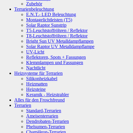
Zubehör
Terrarienbeleuchtung
E.N.T.- LED Beleuchtung
Montagelichtleisten (T5)
Solar Raptor Sunstrip
T5-Leuchtstoffröhren / Reflektor
T8-Leuchtstoffröhren / Reflektor
Bright Sun UV Metalldampflampen
Solar Raptor UV Metalldampflampe
UV-Licht
Reflektoren, Spots + Fassungen
Klemmlampen und Fassungen
Nachtlicht
Heizsysteme für Terrarien
Silikonheizkabel
Heizmatten
Heizsteine
Keramik - Heizstrahler
Alles für den Froschfreund
Terrarien
Standard-Terrarien
Ameisenterrarien
Dendrobaten-Terrarien
Phelsumen-Terrarien
Chamäleon-Terrarien