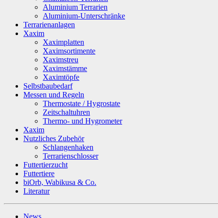
Aluminium Terrarien
Aluminium-Unterschränke
Terrarienanlagen
Xaxim
Xaximplatten
Xaximsortimente
Xaximstreu
Xaximstämme
Xaximtöpfe
Selbstbaubedarf
Messen und Regeln
Thermostate / Hygrostate
Zeitschaltuhren
Thermo- und Hygrometer
Xaxim
Nutzliches Zubehör
Schlangenhaken
Terrarienschlosser
Futtertierzucht
Futtertiere
biOrb, Wabikusa & Co.
Literatur
News