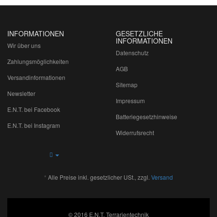
INFORMATIONEN
GESETZLICHE
INFORMATIONEN
Wir über uns
Datenschutz
Zahlungsmöglichkeiten
AGB
Versandinformationen
Sitemap
Newsletter
Impressum
E.N.T. bei Facebook
Batteriegesetzhinweise
E.N.T. bei Instagram
Widerrufsrecht
*
Alle Preise inkl. gesetzlicher USt., zzgl.
Versand
© 2016 E.N.T. Terrarientechnik