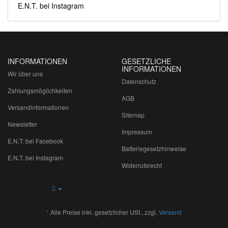
E.N.T. bei Instagram
INFORMATIONEN
GESETZLICHE
INFORMATIONEN
Wir über uns
Datenschutz
Zahlungsmöglichkeiten
AGB
Versandinformationen
Sitemap
Newsletter
Impressum
E.N.T. bei Facebook
Batteriegesetzhinweise
E.N.T. bei Instagram
Widerrufsrecht
*
Alle Preise inkl. gesetzlicher USt., zzgl.
Versand