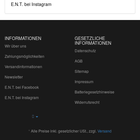
E.N.T. bei Instagram
INFORMATIONEN
GESETZLICHE
INFORMATIONEN
Wir über uns
Datenschutz
Zahlungsmöglichkeiten
AGB
Versandinformationen
Sitemap
Newsletter
Impressum
E.N.T. bei Facebook
Batteriegesetzhinweise
E.N.T. bei Instagram
Widerrufsrecht
*
Alle Preise inkl. gesetzlicher USt., zzgl.
Versand