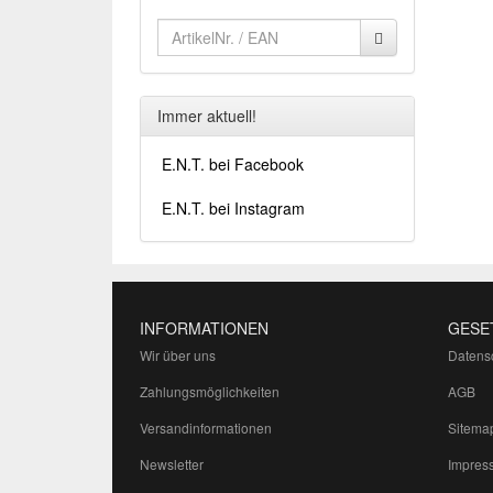
Immer aktuell!
E.N.T. bei Facebook
E.N.T. bei Instagram
INFORMATIONEN
GESE
Wir über uns
Datens
Zahlungsmöglichkeiten
AGB
Versandinformationen
Sitema
Newsletter
Impres