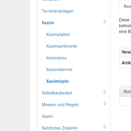
Bes
Terrarienanlagen
Diese 
Xaxim
befind
eine B
Xaximplatten
Xaximsortimente
Vers
Xaximstreu
Arti
Xaximstämme
Xaximtöpfe
Kun
Selbstbaubedarf
Messen und Regeln
Xaxim
Nutzliches Zubehör