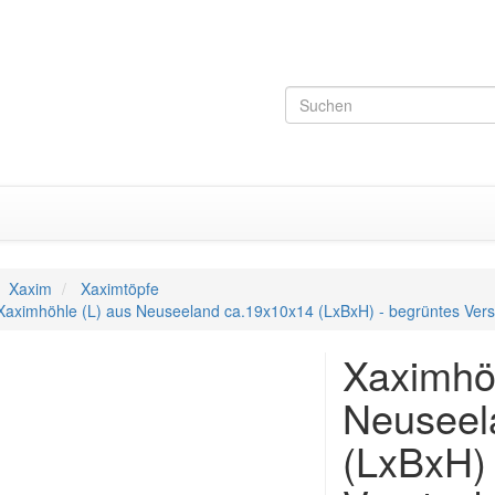
Xaxim
Xaximtöpfe
Xaximhöhle (L) aus Neuseeland ca.19x10x14 (LxBxH) - begrüntes Verst
Xaximhöh
Neuseel
(LxBxH) 