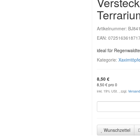
Versteck
Terrariu
Artikelnummer:
BJ84
EAN:
072516361871
ideal für Regenwaldte
Kategorie:
Xaximtöpf
8,50 €
8,50 € pro 0
inkl. 19% USt. , zzgl.
Versan
Wunschzettel