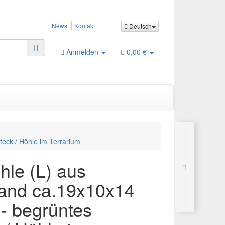
News
Kontakt
Deutsch
Anmelden
0,00 €
eck / Höhle im Terrarium
le (L) aus
and ca.19x10x14
- begrüntes