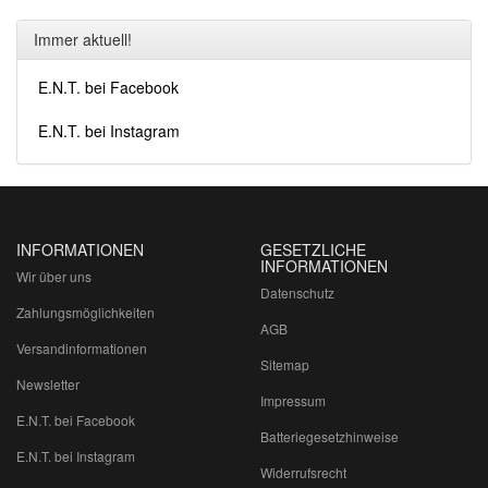
Immer aktuell!
E.N.T. bei Facebook
E.N.T. bei Instagram
INFORMATIONEN
GESETZLICHE
INFORMATIONEN
Wir über uns
Datenschutz
Zahlungsmöglichkeiten
AGB
Versandinformationen
Sitemap
Newsletter
Impressum
E.N.T. bei Facebook
Batteriegesetzhinweise
E.N.T. bei Instagram
Widerrufsrecht