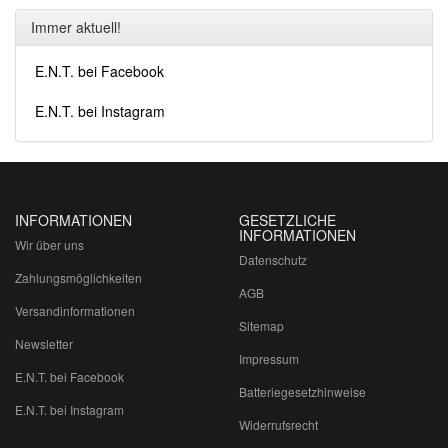
Immer aktuell!
E.N.T. bei Facebook
E.N.T. bei Instagram
INFORMATIONEN
GESETZLICHE
INFORMATIONEN
Wir über uns
Datenschutz
Zahlungsmöglichkeiten
AGB
Versandinformationen
Sitemap
Newsletter
Impressum
E.N.T. bei Facebook
Batteriegesetzhinweise
E.N.T. bei Instagram
Widerrufsrecht