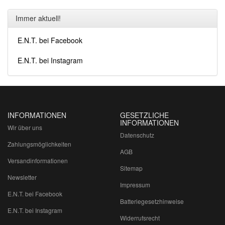
Immer aktuell!
E.N.T. bei Facebook
E.N.T. bei Instagram
INFORMATIONEN
GESETZLICHE
INFORMATIONEN
Wir über uns
Datenschutz
Zahlungsmöglichkeiten
AGB
Versandinformationen
Sitemap
Newsletter
Impressum
E.N.T. bei Facebook
Batteriegesetzhinweise
E.N.T. bei Instagram
Widerrufsrecht