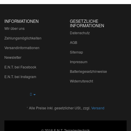
INFORMATIONEN
GESETZLICHE
INFORMATIONEN
Wir über uns
Datenschutz
Zahlungsmöglichkeiten
AGB
Versandinformationen
Sitemap
Newsletter
Impressum
E.N.T. bei Facebook
Batteriegesetzhinweise
E.N.T. bei Instagram
Widerrufsrecht
*
Alle Preise inkl. gesetzlicher USt., zzgl.
Versand
© 2016 E.N.T. Terrarientechnik