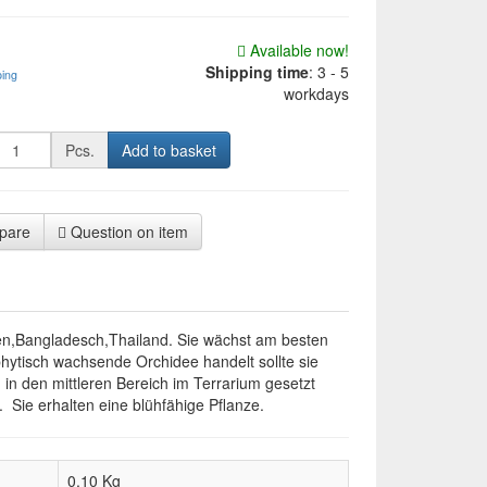
Available now!
Shipping time
:
3 - 5
ping
workdays
Pcs.
Add to basket
pare
Question on item
dien,Bangladesch,Thailand. Sie wächst am besten
hytisch wachsende Orchidee handelt sollte sie
 in den mittleren Bereich im Terrarium gesetzt
 Sie erhalten eine blühfähige Pflanze.
0,10 Kg