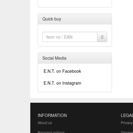
Quick buy
Social Media
E.N.T. on Facebook
E.N.T. on Instagram
INFORMATION
LEGA
About us
Privacy
Payment options
Genera