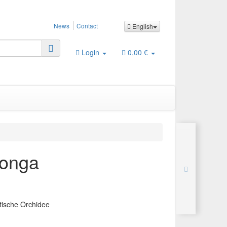
News
Contact
English
Login
0,00 €
longa
tische Orchidee