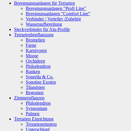
Beregnungsanlagen für Terrarien
Beregnungsanlagen "Profi Line"
Beregnunsanlagen "Comfort Line"
Verbinder / Verteiler /Zubehör
Wasseraufbereitung
Steckverbinder für Alu-Profile
Terrarienbepflanzung
Bromelien
Farne
Karnivoren
Moose
Orchideen
Philodendron
Ranken
Sonerila & Co.
Sonstige Exoten
Tilandsien
Begonien
Zimmerpflanzen
Philodendron
Syngonium
Palmen
Terrarien Einrichtung
Terrarieneinstreu
Unterschlupf