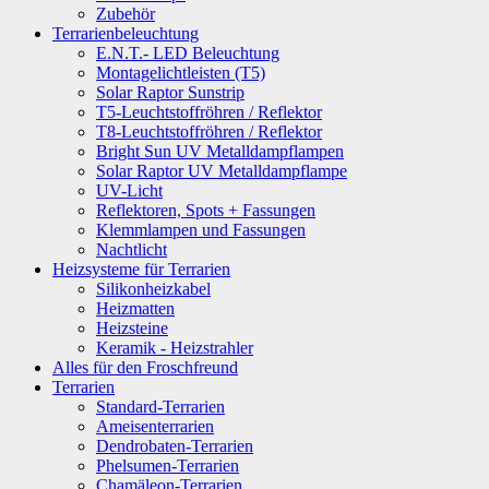
Zubehör
Terrarienbeleuchtung
E.N.T.- LED Beleuchtung
Montagelichtleisten (T5)
Solar Raptor Sunstrip
T5-Leuchtstoffröhren / Reflektor
T8-Leuchtstoffröhren / Reflektor
Bright Sun UV Metalldampflampen
Solar Raptor UV Metalldampflampe
UV-Licht
Reflektoren, Spots + Fassungen
Klemmlampen und Fassungen
Nachtlicht
Heizsysteme für Terrarien
Silikonheizkabel
Heizmatten
Heizsteine
Keramik - Heizstrahler
Alles für den Froschfreund
Terrarien
Standard-Terrarien
Ameisenterrarien
Dendrobaten-Terrarien
Phelsumen-Terrarien
Chamäleon-Terrarien