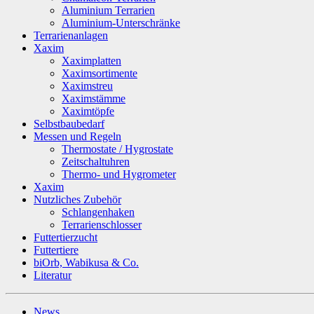
Aluminium Terrarien
Aluminium-Unterschränke
Terrarienanlagen
Xaxim
Xaximplatten
Xaximsortimente
Xaximstreu
Xaximstämme
Xaximtöpfe
Selbstbaubedarf
Messen und Regeln
Thermostate / Hygrostate
Zeitschaltuhren
Thermo- und Hygrometer
Xaxim
Nutzliches Zubehör
Schlangenhaken
Terrarienschlosser
Futtertierzucht
Futtertiere
biOrb, Wabikusa & Co.
Literatur
News