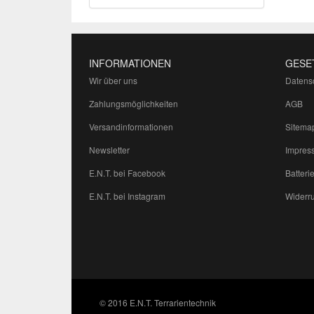
INFORMATIONEN
GESE
Wir über uns
Datens
Zahlungsmöglichkeiten
AGB
Versandinformationen
Sitema
Newsletter
Impres
E.N.T. bei Facebook
Batteri
E.N.T. bei Instagram
Widerru
© 2016 E.N.T. Terrarientechnik