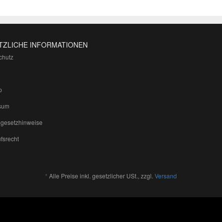
TZLICHE INFORMATIONEN
chutz
p
sum
egesetzhinweise
fsrecht
*
Alle Preise inkl. gesetzlicher USt., zzgl.
Versand