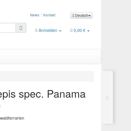
News
Kontakt
Deutsch
Anmelden
0,00 €
epis spec. Panama
2
nwaldterrarien