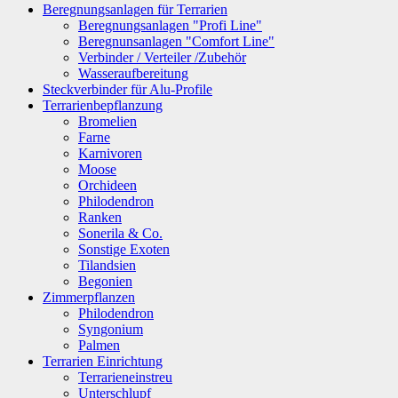
Beregnungsanlagen für Terrarien
Beregnungsanlagen "Profi Line"
Beregnunsanlagen "Comfort Line"
Verbinder / Verteiler /Zubehör
Wasseraufbereitung
Steckverbinder für Alu-Profile
Terrarienbepflanzung
Bromelien
Farne
Karnivoren
Moose
Orchideen
Philodendron
Ranken
Sonerila & Co.
Sonstige Exoten
Tilandsien
Begonien
Zimmerpflanzen
Philodendron
Syngonium
Palmen
Terrarien Einrichtung
Terrarieneinstreu
Unterschlupf