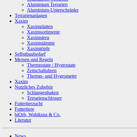
Aluminium Terrarien
Aluminium-Unterschränke
Terrarienanlagen
Xaxim
Xaximplatten
Xaximsortimente
Xaximstreu
Xaximstämme
Xaximtöpfe
Selbstbaubedarf
Messen und Regeln
Thermostate / Hygrostate
Zeitschaltuhren
Thermo- und Hygrometer
Xaxim
Nutzliches Zubehör
Schlangenhaken
Terrarienschlosser
Futtertierzucht
Futtertiere
biOrb, Wabikusa & Co.
Literatur
News