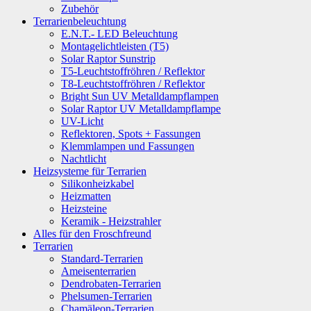
Zubehör
Terrarienbeleuchtung
E.N.T.- LED Beleuchtung
Montagelichtleisten (T5)
Solar Raptor Sunstrip
T5-Leuchtstoffröhren / Reflektor
T8-Leuchtstoffröhren / Reflektor
Bright Sun UV Metalldampflampen
Solar Raptor UV Metalldampflampe
UV-Licht
Reflektoren, Spots + Fassungen
Klemmlampen und Fassungen
Nachtlicht
Heizsysteme für Terrarien
Silikonheizkabel
Heizmatten
Heizsteine
Keramik - Heizstrahler
Alles für den Froschfreund
Terrarien
Standard-Terrarien
Ameisenterrarien
Dendrobaten-Terrarien
Phelsumen-Terrarien
Chamäleon-Terrarien