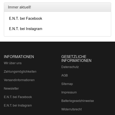
Immer aktuell!
E.N.T. bei Facebook
E.N.T. bei Instagram
INFORMATIONEN
GESETZLICHE
INFORMATIONEN
Wir über uns
Datenschutz
Zahlungsmöglichkeiten
AGB
Versandinformationen
Sitemap
Newsletter
Impressum
E.N.T. bei Facebook
Batteriegesetzhinweise
E.N.T. bei Instagram
Widerrufsrecht