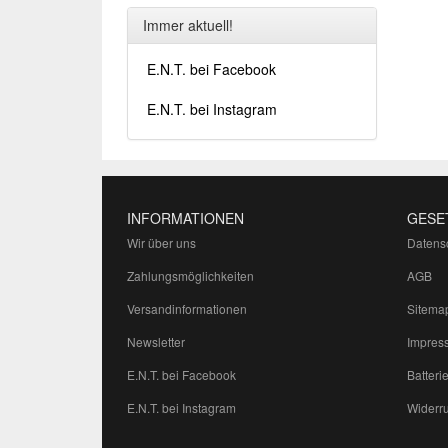
Immer aktuell!
E.N.T. bei Facebook
E.N.T. bei Instagram
INFORMATIONEN
GESE
Wir über uns
Datens
Zahlungsmöglichkeiten
AGB
Versandinformationen
Sitema
Newsletter
Impres
E.N.T. bei Facebook
Batteri
E.N.T. bei Instagram
Widerru