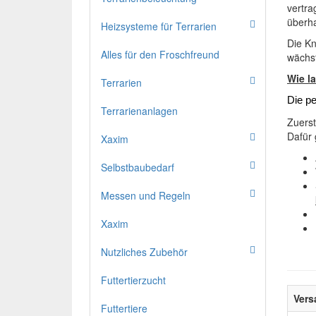
vertra
überha
Heizsysteme für Terrarien
Die Kn
Alles für den Froschfreund
wächs
Wie l
Terrarien
Die pe
Terrarienanlagen
Zuers
Dafür 
Xaxim
Selbstbaubedarf
Messen und Regeln
Xaxim
Nutzliches Zubehör
Futtertierzucht
Vers
Futtertiere