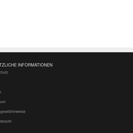
TZLICHE INFORMATIONEN
chutz
p
sum
egesetzhinweise
fsrecht