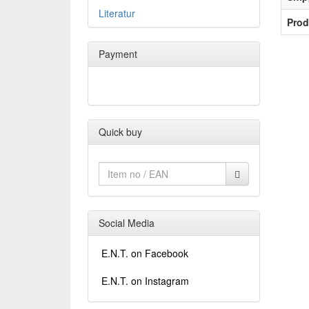
Literatur
Prod
Payment
Quick buy
Social Media
E.N.T. on Facebook
E.N.T. on Instagram