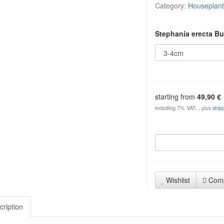
Category:
Houseplant
Stephania erecta B
starting from
49,90 €
including 7% VAT. , plus
ship
Wishlist
Com
cription