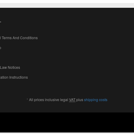
L
l Terms And Conditions
p
 Law Notices
ation Instructions
*
All prices inclusive legal
VAT
plus
shipping costs