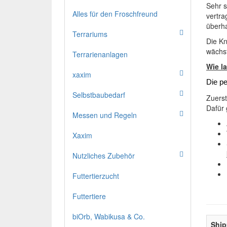
Sehr s
Alles für den Froschfreund
vertra
überha
Terrariums
Die Kn
wächs
Terrarienanlagen
Wie l
xaxim
Die pe
Selbstbaubedarf
Zuers
Dafür 
Messen und Regeln
Xaxim
Nutzliches Zubehör
Futtertierzucht
Futtertiere
biOrb, Wabikusa & Co.
Ship