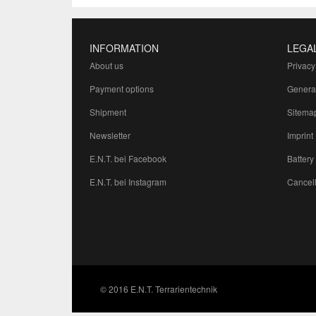
INFORMATION
LEGA
About us
Privacy
Payment options
Genera
Shipment
Sitema
Newsletter
Imprint
E.N.T. bei Facebook
Battery
E.N.T. bei Instagram
Cancell
© 2016 E.N.T. Terrarientechnik