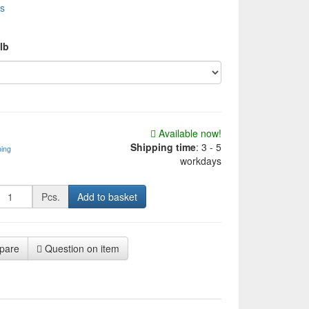
s
ulb
Available now!
Shipping time
:
3 - 5
ping
workdays
Pcs.
Add to basket
pare
Question on item