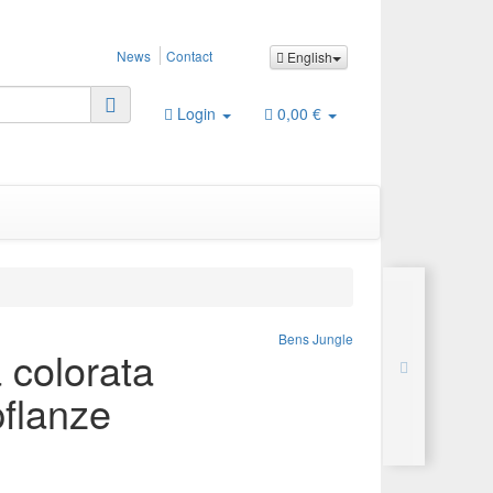
News
Contact
English
Login
0,00 €
Bens Jungle
 colorata
flanze