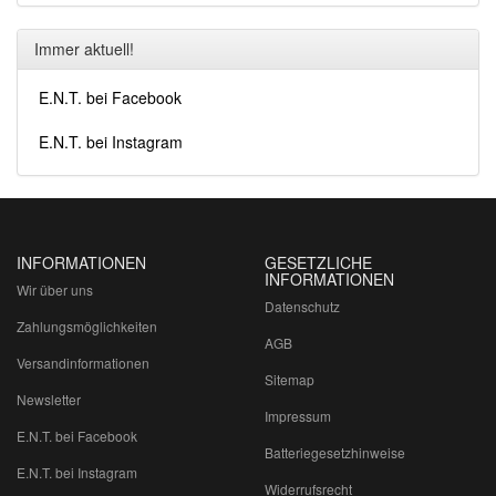
Immer aktuell!
E.N.T. bei Facebook
E.N.T. bei Instagram
INFORMATIONEN
GESETZLICHE
INFORMATIONEN
Wir über uns
Datenschutz
Zahlungsmöglichkeiten
AGB
Versandinformationen
Sitemap
Newsletter
Impressum
E.N.T. bei Facebook
Batteriegesetzhinweise
E.N.T. bei Instagram
Widerrufsrecht