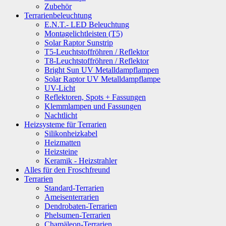
Zubehör
Terrarienbeleuchtung
E.N.T.- LED Beleuchtung
Montagelichtleisten (T5)
Solar Raptor Sunstrip
T5-Leuchtstoffröhren / Reflektor
T8-Leuchtstoffröhren / Reflektor
Bright Sun UV Metalldampflampen
Solar Raptor UV Metalldampflampe
UV-Licht
Reflektoren, Spots + Fassungen
Klemmlampen und Fassungen
Nachtlicht
Heizsysteme für Terrarien
Silikonheizkabel
Heizmatten
Heizsteine
Keramik - Heizstrahler
Alles für den Froschfreund
Terrarien
Standard-Terrarien
Ameisenterrarien
Dendrobaten-Terrarien
Phelsumen-Terrarien
Chamäleon-Terrarien