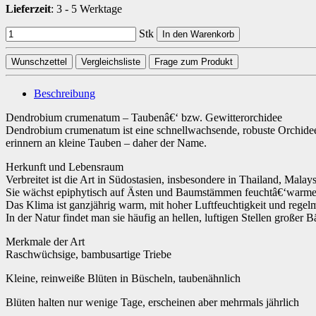
Lieferzeit
:
3 - 5 Werktage
Stk
In den Warenkorb
Wunschzettel
Vergleichsliste
Frage zum Produkt
Beschreibung
Dendrobium crumenatum – Taubenâ€‘ bzw. Gewitterorchidee
Dendrobium crumenatum ist eine schnellwachsende, robuste Orchideena
erinnern an kleine Tauben – daher der Name.
Herkunft und Lebensraum
Verbreitet ist die Art in Südostasien, insbesondere in Thailand, Malay
Sie wächst epiphytisch auf Ästen und Baumstämmen feuchtâ€‘warmer
Das Klima ist ganzjährig warm, mit hoher Luftfeuchtigkeit und rege
In der Natur findet man sie häufig an hellen, luftigen Stellen große
Merkmale der Art
Raschwüchsige, bambusartige Triebe
Kleine, reinweiße Blüten in Büscheln, taubenähnlich
Blüten halten nur wenige Tage, erscheinen aber mehrmals jährlich