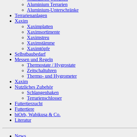
Aluminium Terrarien
Aluminium-Unterschränke
Terrarienanlagen
Xaxim
Xaximplatten
Xaximsortimente
Xaximstreu
Xaximstämme
Xaximtöpfe
Selbstbaubedarf
Messen und Regeln
Thermostate / Hygrostate
Zeitschaltuhren
Thermo- und Hygrometer
Xaxim
Nutzliches Zubehör
Schlangenhaken
Terrarienschlosser
Futtertierzucht
Futtertiere
biOrb, Wabikusa & Co.
Literatur
News