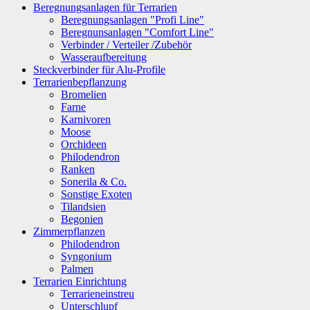
Beregnungsanlagen für Terrarien
Beregnungsanlagen "Profi Line"
Beregnunsanlagen "Comfort Line"
Verbinder / Verteiler /Zubehör
Wasseraufbereitung
Steckverbinder für Alu-Profile
Terrarienbepflanzung
Bromelien
Farne
Karnivoren
Moose
Orchideen
Philodendron
Ranken
Sonerila & Co.
Sonstige Exoten
Tilandsien
Begonien
Zimmerpflanzen
Philodendron
Syngonium
Palmen
Terrarien Einrichtung
Terrarieneinstreu
Unterschlupf