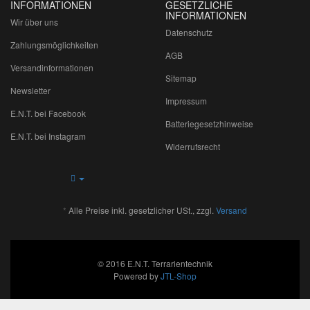
INFORMATIONEN
GESETZLICHE
INFORMATIONEN
Wir über uns
Datenschutz
Zahlungsmöglichkeiten
AGB
Versandinformationen
Sitemap
Newsletter
Impressum
E.N.T. bei Facebook
Batteriegesetzhinweise
E.N.T. bei Instagram
Widerrufsrecht
*
Alle Preise inkl. gesetzlicher USt., zzgl.
Versand
© 2016 E.N.T. Terrarientechnik
Powered by
JTL-Shop