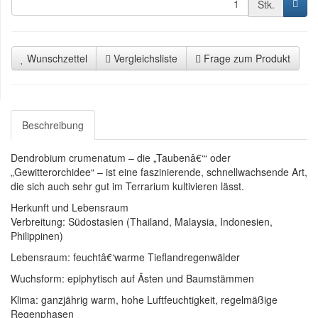
Stk.
Wunschzettel
Vergleichsliste
Frage zum Produkt
Beschreibung
Dendrobium crumenatum – die „Taubenâ€‘“ oder
„Gewitterorchidee“ – ist eine faszinierende, schnellwachsende Art,
die sich auch sehr gut im Terrarium kultivieren lässt.
Herkunft und Lebensraum
Verbreitung: Südostasien (Thailand, Malaysia, Indonesien,
Philippinen)
Lebensraum: feuchtâ€‘warme Tieflandregenwälder
Wuchsform: epiphytisch auf Ästen und Baumstämmen
Klima: ganzjährig warm, hohe Luftfeuchtigkeit, regelmäßige
Regenphasen