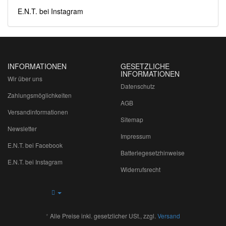
E.N.T. bei Instagram
INFORMATIONEN
GESETZLICHE
INFORMATIONEN
Wir über uns
Datenschutz
Zahlungsmöglichkeiten
AGB
Versandinformationen
Sitemap
Newsletter
Impressum
E.N.T. bei Facebook
Batteriegesetzhinweise
E.N.T. bei Instagram
Widerrufsrecht
*
Alle Preise inkl. gesetzlicher USt., zzgl.
Versand