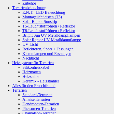
Zubehör
Terrarienbeleuchtung
E.N.T.- LED Beleuchtung
Montagelichtleisten (T5)
Solar Raptor Sunstrip
T5-Leuchtstoffröhren / Reflektor
T8-Leuchtstoffröhren / Reflektor
Bright Sun UV Metalldampflampen
Solar Raptor UV Metalldampflampe
UV-Licht
Reflektoren, Spots + Fassungen
Klemmlampen und Fassungen
Nachtlicht
Heizsysteme für Terrarien
Silikonheizkabel
Heizmatten
Heizsteine
Keramik - Heizstrahler
Alles für den Froschfreund
Terrarien
Standard-Terrarien
Ameisenterrarien
Dendrobaten-Terrarien
Phelsumen-Terrarien
Chamäleon-Terrarien