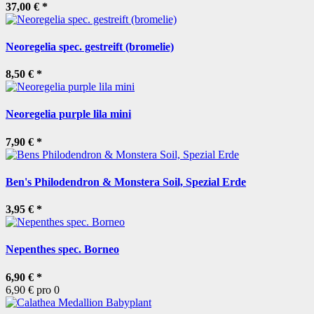
37,00 €
*
Neoregelia spec. gestreift (bromelie)
8,50 €
*
Neoregelia purple lila mini
7,90 €
*
Ben's Philodendron & Monstera Soil, Spezial Erde
3,95 €
*
Nepenthes spec. Borneo
6,90 €
*
6,90 € pro 0