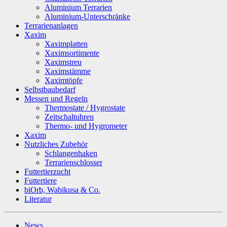
Aluminium Terrarien
Aluminium-Unterschränke
Terrarienanlagen
Xaxim
Xaximplatten
Xaximsortimente
Xaximstreu
Xaximstämme
Xaximtöpfe
Selbstbaubedarf
Messen und Regeln
Thermostate / Hygrostate
Zeitschaltuhren
Thermo- und Hygrometer
Xaxim
Nutzliches Zubehör
Schlangenhaken
Terrarienschlosser
Futtertierzucht
Futtertiere
biOrb, Wabikusa & Co.
Literatur
News