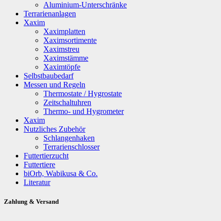
Aluminium-Unterschränke
Terrarienanlagen
Xaxim
Xaximplatten
Xaximsortimente
Xaximstreu
Xaximstämme
Xaximtöpfe
Selbstbaubedarf
Messen und Regeln
Thermostate / Hygrostate
Zeitschaltuhren
Thermo- und Hygrometer
Xaxim
Nutzliches Zubehör
Schlangenhaken
Terrarienschlosser
Futtertierzucht
Futtertiere
biOrb, Wabikusa & Co.
Literatur
Zahlung & Versand