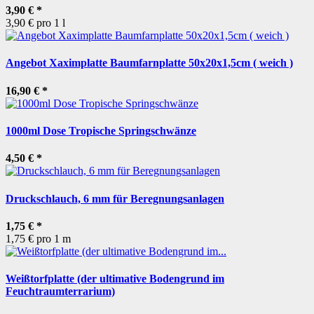
3,90 €
*
3,90 € pro 1 l
Angebot Xaximplatte Baumfarnplatte 50x20x1,5cm ( weich )
16,90 €
*
1000ml Dose Tropische Springschwänze
4,50 €
*
Druckschlauch, 6 mm für Beregnungsanlagen
1,75 €
*
1,75 € pro 1 m
Weißtorfplatte (der ultimative Bodengrund im
Feuchtraumterrarium)