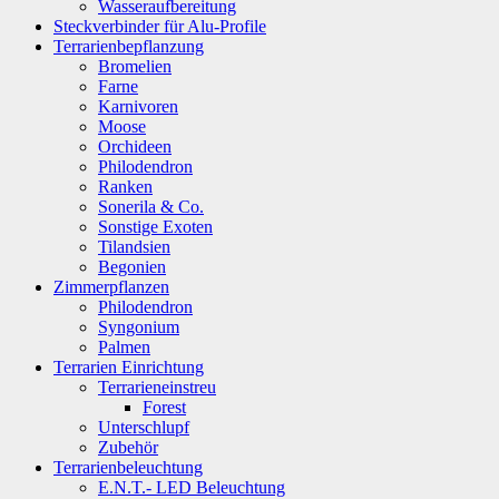
Wasseraufbereitung
Steckverbinder für Alu-Profile
Terrarienbepflanzung
Bromelien
Farne
Karnivoren
Moose
Orchideen
Philodendron
Ranken
Sonerila & Co.
Sonstige Exoten
Tilandsien
Begonien
Zimmerpflanzen
Philodendron
Syngonium
Palmen
Terrarien Einrichtung
Terrarieneinstreu
Forest
Unterschlupf
Zubehör
Terrarienbeleuchtung
E.N.T.- LED Beleuchtung