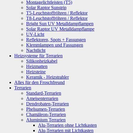
Montagelichtleisten (T5)
Solar Raptor Sunstrip
T5-Leuchtstoffröhren / Reflektor
T8-Leuchtstoffröhren / Reflektor
Bright Sun UV Metalldampflampen
Solar Raptor UV Metalldampflampe
UV-Licht
Reflektoren, Spots + Fassungen
Klemmlampen und Fassungen
Nachtlicht
Heizsysteme für Terrarien
Silikonheizkabel
Heizmatten
Heizsteine
Keramik - Heizstrahler
Alles für den Froschfreund
Terrarien
Standard-Terrarien
Ameisenterrarien
Dendrobaten-Terrarien
Phelsumen-Terrarien
Chamäleon-Terrarien
Aluminium Terrarien
Alu-Terrarien ohne Lichtkasten
Alu-Terrarien mit Lichtkasten