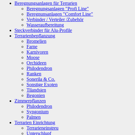
Beregnungsanlagen für Terrarien
Beregnungsanlagen "Profi Line"
Beregnunsanlagen "Comfort Line"
Verbinder / Verteiler /Zubehör
Wasseraufbereitung
Steckverbinder für Alu-Profile
Terrarienbepflanzung
Bromelien
Farne
Karnivoren
Moose
Orchideen
Philodendron
Ranken
Sonerila & Co.
Sonstige Exoten
Tilandsien
Begonien
Zimmerpflanzen
Philodendron
Syngonium
Palmen
Terrarien Einrichtung
Terrarieneinstreu
Unterschlupf