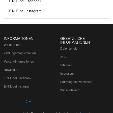
E.N.T. bei Facebook
E.N.T. bei Instagram
INFORMATIONEN
GESETZLICHE
INFORMATIONEN
Wir über uns
Datenschutz
Zahlungsmöglichkeiten
AGB
Versandinformationen
Sitemap
Newsletter
Impressum
E.N.T. bei Facebook
Batteriegesetzhinweise
E.N.T. bei Instagram
Widerrufsrecht