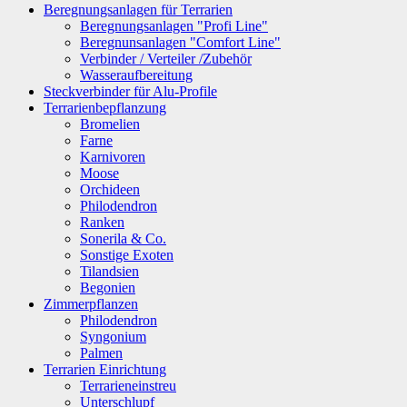
Beregnungsanlagen für Terrarien
Beregnungsanlagen "Profi Line"
Beregnunsanlagen "Comfort Line"
Verbinder / Verteiler /Zubehör
Wasseraufbereitung
Steckverbinder für Alu-Profile
Terrarienbepflanzung
Bromelien
Farne
Karnivoren
Moose
Orchideen
Philodendron
Ranken
Sonerila & Co.
Sonstige Exoten
Tilandsien
Begonien
Zimmerpflanzen
Philodendron
Syngonium
Palmen
Terrarien Einrichtung
Terrarieneinstreu
Unterschlupf