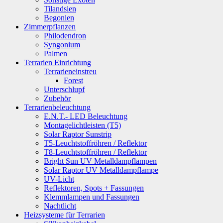
Tilandsien
Begonien
Zimmerpflanzen
Philodendron
Syngonium
Palmen
Terrarien Einrichtung
Terrarieneinstreu
Forest
Unterschlupf
Zubehör
Terrarienbeleuchtung
E.N.T.- LED Beleuchtung
Montagelichtleisten (T5)
Solar Raptor Sunstrip
T5-Leuchtstoffröhren / Reflektor
T8-Leuchtstoffröhren / Reflektor
Bright Sun UV Metalldampflampen
Solar Raptor UV Metalldampflampe
UV-Licht
Reflektoren, Spots + Fassungen
Klemmlampen und Fassungen
Nachtlicht
Heizsysteme für Terrarien