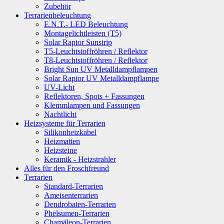
Zubehör
Terrarienbeleuchtung
E.N.T.- LED Beleuchtung
Montagelichtleisten (T5)
Solar Raptor Sunstrip
T5-Leuchtstoffröhren / Reflektor
T8-Leuchtstoffröhren / Reflektor
Bright Sun UV Metalldampflampen
Solar Raptor UV Metalldampflampe
UV-Licht
Reflektoren, Spots + Fassungen
Klemmlampen und Fassungen
Nachtlicht
Heizsysteme für Terrarien
Silikonheizkabel
Heizmatten
Heizsteine
Keramik - Heizstrahler
Alles für den Froschfreund
Terrarien
Standard-Terrarien
Ameisenterrarien
Dendrobaten-Terrarien
Phelsumen-Terrarien
Chamäleon-Terrarien