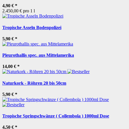
4,90 €
*
2.450,00 € pro 1 l
Tropische Asseln Bodenpolizei
5,90 €
*
Pleurothallis spec. aus Mittelamerika
14,00 €
*
Naturkork - Röhren 20 bis 50cm
5,90 €
*
Tropische Springschwänze ( Collembola ) 1000ml Dose
4,50 €
*