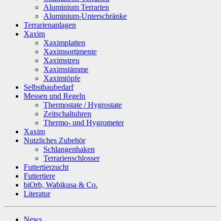
Aluminium Terrarien
Aluminium-Unterschränke
Terrarienanlagen
Xaxim
Xaximplatten
Xaximsortimente
Xaximstreu
Xaximstämme
Xaximtöpfe
Selbstbaubedarf
Messen und Regeln
Thermostate / Hygrostate
Zeitschaltuhren
Thermo- und Hygrometer
Xaxim
Nutzliches Zubehör
Schlangenhaken
Terrarienschlosser
Futtertierzucht
Futtertiere
biOrb, Wabikusa & Co.
Literatur
News