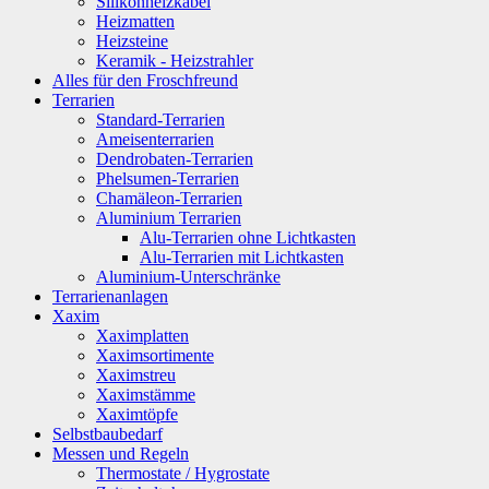
Silikonheizkabel
Heizmatten
Heizsteine
Keramik - Heizstrahler
Alles für den Froschfreund
Terrarien
Standard-Terrarien
Ameisenterrarien
Dendrobaten-Terrarien
Phelsumen-Terrarien
Chamäleon-Terrarien
Aluminium Terrarien
Alu-Terrarien ohne Lichtkasten
Alu-Terrarien mit Lichtkasten
Aluminium-Unterschränke
Terrarienanlagen
Xaxim
Xaximplatten
Xaximsortimente
Xaximstreu
Xaximstämme
Xaximtöpfe
Selbstbaubedarf
Messen und Regeln
Thermostate / Hygrostate