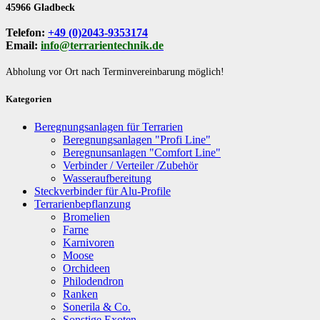
45966 Gladbeck
Telefon:
+49 (0)2043-9353174
Email:
info@terrarientechnik.de
Abholung vor Ort nach Terminvereinbarung möglich!
Kategorien
Beregnungsanlagen für Terrarien
Beregnungsanlagen "Profi Line"
Beregnunsanlagen "Comfort Line"
Verbinder / Verteiler /Zubehör
Wasseraufbereitung
Steckverbinder für Alu-Profile
Terrarienbepflanzung
Bromelien
Farne
Karnivoren
Moose
Orchideen
Philodendron
Ranken
Sonerila & Co.
Sonstige Exoten