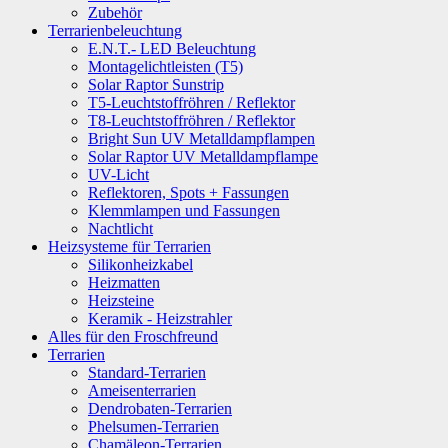
Zubehör
Terrarienbeleuchtung
E.N.T.- LED Beleuchtung
Montagelichtleisten (T5)
Solar Raptor Sunstrip
T5-Leuchtstoffröhren / Reflektor
T8-Leuchtstoffröhren / Reflektor
Bright Sun UV Metalldampflampen
Solar Raptor UV Metalldampflampe
UV-Licht
Reflektoren, Spots + Fassungen
Klemmlampen und Fassungen
Nachtlicht
Heizsysteme für Terrarien
Silikonheizkabel
Heizmatten
Heizsteine
Keramik - Heizstrahler
Alles für den Froschfreund
Terrarien
Standard-Terrarien
Ameisenterrarien
Dendrobaten-Terrarien
Phelsumen-Terrarien
Chamäleon-Terrarien