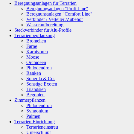
Beregnungsanlagen für Terrarien
Beregnungsanlagen "Profi Line"
Beregnunsanlagen "Comfort Line"
Verbinder / Verteiler /Zubehör
Wasseraufbereitung
Steckverbinder für Alu-Profile
Terrarienbepflanzung
Bromelien
Farne
Karnivoren
Moose
Orchideen
Philodendron
Ranken
Sonerila & Co.
Sonstige Exoten
Tilandsien
Begonien
Zimmerpflanzen
Philodendron
Syngonium
Palmen
Terrarien Einrichtung
Terrarieneinstreu
Unterschlupf