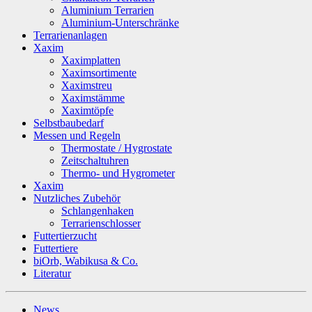
Aluminium Terrarien
Aluminium-Unterschränke
Terrarienanlagen
Xaxim
Xaximplatten
Xaximsortimente
Xaximstreu
Xaximstämme
Xaximtöpfe
Selbstbaubedarf
Messen und Regeln
Thermostate / Hygrostate
Zeitschaltuhren
Thermo- und Hygrometer
Xaxim
Nutzliches Zubehör
Schlangenhaken
Terrarienschlosser
Futtertierzucht
Futtertiere
biOrb, Wabikusa & Co.
Literatur
News