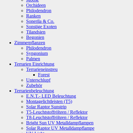
Orchideen
Philodendron
Ranken
Sonerila & Co.
Sonstige Exoten
Tilandsien
Begonien
Zimmerpflanzen
Philodendron
Syngonium
Palmen
Terrarien Einrichtung
Terrarieneinstreu
Forest
Unterschlupf
Zubehör
Terrarienbeleuchtung
E.N.T.- LED Beleuchtung
Montagelichtleisten (T5)
Solar Raptor Sunstrip
T5-Leuchtstoffröhren / Reflektor
T8-Leuchtstoffröhren / Reflektor
Bright Sun UV Metalldampflampen
Solar Raptor UV Metalldampflampe