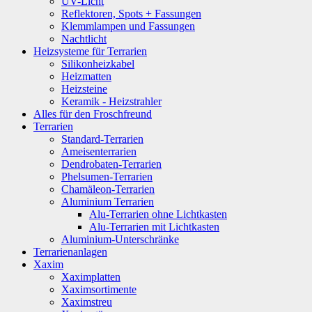
UV-Licht
Reflektoren, Spots + Fassungen
Klemmlampen und Fassungen
Nachtlicht
Heizsysteme für Terrarien
Silikonheizkabel
Heizmatten
Heizsteine
Keramik - Heizstrahler
Alles für den Froschfreund
Terrarien
Standard-Terrarien
Ameisenterrarien
Dendrobaten-Terrarien
Phelsumen-Terrarien
Chamäleon-Terrarien
Aluminium Terrarien
Alu-Terrarien ohne Lichtkasten
Alu-Terrarien mit Lichtkasten
Aluminium-Unterschränke
Terrarienanlagen
Xaxim
Xaximplatten
Xaximsortimente
Xaximstreu