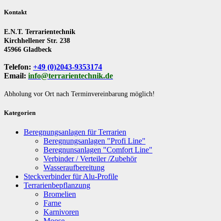
Kontakt
E.N.T. Terrarientechnik
Kirchhellener Str. 238
45966 Gladbeck
Telefon:
+49 (0)2043-9353174
Email:
info@terrarientechnik.de
Abholung vor Ort nach Terminvereinbarung möglich!
Kategorien
Beregnungsanlagen für Terrarien
Beregnungsanlagen "Profi Line"
Beregnunsanlagen "Comfort Line"
Verbinder / Verteiler /Zubehör
Wasseraufbereitung
Steckverbinder für Alu-Profile
Terrarienbepflanzung
Bromelien
Farne
Karnivoren
Moose