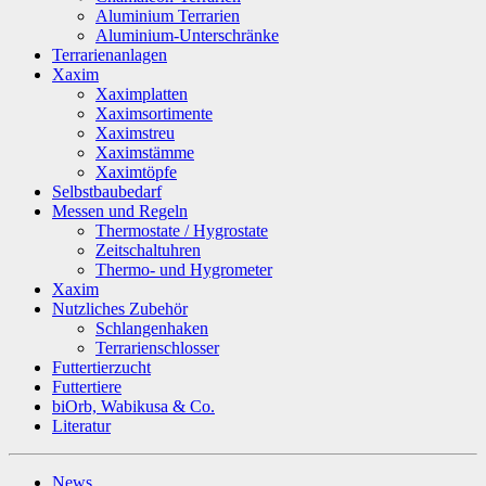
Aluminium Terrarien
Aluminium-Unterschränke
Terrarienanlagen
Xaxim
Xaximplatten
Xaximsortimente
Xaximstreu
Xaximstämme
Xaximtöpfe
Selbstbaubedarf
Messen und Regeln
Thermostate / Hygrostate
Zeitschaltuhren
Thermo- und Hygrometer
Xaxim
Nutzliches Zubehör
Schlangenhaken
Terrarienschlosser
Futtertierzucht
Futtertiere
biOrb, Wabikusa & Co.
Literatur
News