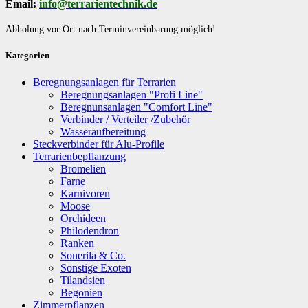
Email:
info@terrarientechnik.de
Abholung vor Ort nach Terminvereinbarung möglich!
Kategorien
Beregnungsanlagen für Terrarien
Beregnungsanlagen "Profi Line"
Beregnunsanlagen "Comfort Line"
Verbinder / Verteiler /Zubehör
Wasseraufbereitung
Steckverbinder für Alu-Profile
Terrarienbepflanzung
Bromelien
Farne
Karnivoren
Moose
Orchideen
Philodendron
Ranken
Sonerila & Co.
Sonstige Exoten
Tilandsien
Begonien
Zimmerpflanzen