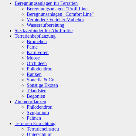
Beregnungsanlagen für Terrarien
Beregnungsanlagen "Profi Line"
Beregnunsanlagen "Comfort Line"
Verbinder / Verteiler /Zubehör
Wasseraufbereitung
Steckverbinder für Alu-Profile
Terrarienbepflanzung
Bromelien
Farne
Karnivoren
Moose
Orchideen
Philodendron
Ranken
Sonerila & Co.
Sonstige Exoten
Tilandsien
Begonien
Zimmerpflanzen
Philodendron
Syngonium
Palmen
Terrarien Einrichtung
Terrarieneinstreu
Unterschlupf