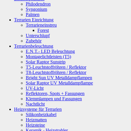
Philodendron
Syngonium
Palmen
Terrarien Einrichtung
Terrarieneinstreu
Forest
Unterschlupf
Zubehör
Terrarienbeleuchtung
E.N.T.- LED Beleuchtung
Montagelichtleisten (T5)
Solar Raptor Sunstrip
T5-Leuchtstoffröhren / Reflektor
T8-Leuchtstoffröhren / Reflektor
Bright Sun UV Metalldampflampen
Solar Raptor UV Metalldampflampe
UV-Licht
Reflektoren, Spots + Fassungen
Klemmlampen und Fassungen
Nachtlicht
Heizsysteme für Terrarien
Silikonheizkabel
Heizmatten
Heizsteine
Keramik - Heizstrahler