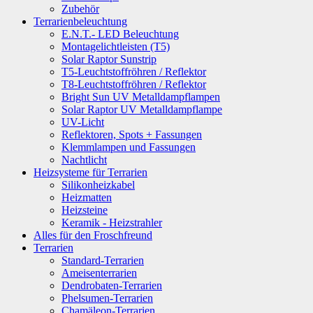
Zubehör
Terrarienbeleuchtung
E.N.T.- LED Beleuchtung
Montagelichtleisten (T5)
Solar Raptor Sunstrip
T5-Leuchtstoffröhren / Reflektor
T8-Leuchtstoffröhren / Reflektor
Bright Sun UV Metalldampflampen
Solar Raptor UV Metalldampflampe
UV-Licht
Reflektoren, Spots + Fassungen
Klemmlampen und Fassungen
Nachtlicht
Heizsysteme für Terrarien
Silikonheizkabel
Heizmatten
Heizsteine
Keramik - Heizstrahler
Alles für den Froschfreund
Terrarien
Standard-Terrarien
Ameisenterrarien
Dendrobaten-Terrarien
Phelsumen-Terrarien
Chamäleon-Terrarien