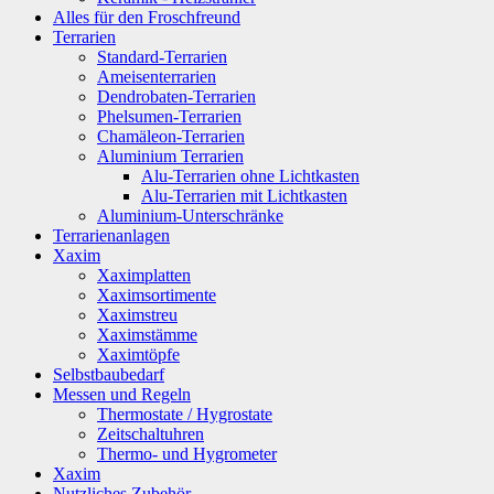
Alles für den Froschfreund
Terrarien
Standard-Terrarien
Ameisenterrarien
Dendrobaten-Terrarien
Phelsumen-Terrarien
Chamäleon-Terrarien
Aluminium Terrarien
Alu-Terrarien ohne Lichtkasten
Alu-Terrarien mit Lichtkasten
Aluminium-Unterschränke
Terrarienanlagen
Xaxim
Xaximplatten
Xaximsortimente
Xaximstreu
Xaximstämme
Xaximtöpfe
Selbstbaubedarf
Messen und Regeln
Thermostate / Hygrostate
Zeitschaltuhren
Thermo- und Hygrometer
Xaxim
Nutzliches Zubehör