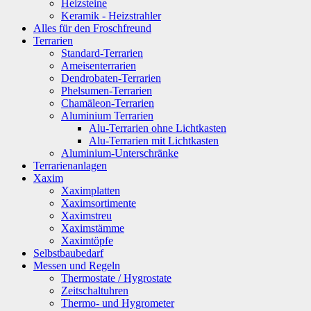
Heizsteine
Keramik - Heizstrahler
Alles für den Froschfreund
Terrarien
Standard-Terrarien
Ameisenterrarien
Dendrobaten-Terrarien
Phelsumen-Terrarien
Chamäleon-Terrarien
Aluminium Terrarien
Alu-Terrarien ohne Lichtkasten
Alu-Terrarien mit Lichtkasten
Aluminium-Unterschränke
Terrarienanlagen
Xaxim
Xaximplatten
Xaximsortimente
Xaximstreu
Xaximstämme
Xaximtöpfe
Selbstbaubedarf
Messen und Regeln
Thermostate / Hygrostate
Zeitschaltuhren
Thermo- und Hygrometer