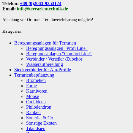
Telefon:
+49 (0)2043-9353174
Email:
info@terrarientechnik.de
Abholung vor Ort nach Terminvereinbarung möglich!
Kategorien
Beregnungsanlagen für Terrarien
Beregnungsanlagen "Profi Line"
Beregnunsanlagen "Comfort Line"
Verbinder / Verteiler /Zubehör
Wasseraufbereitung
Steckverbinder für Alu-Profile
Terrarienbepflanzung
Bromelien
Farne
Karnivoren
Moose
Orchideen
Philodendron
Ranken
Sonerila & Co.
Sonstige Exoten
Tilandsien