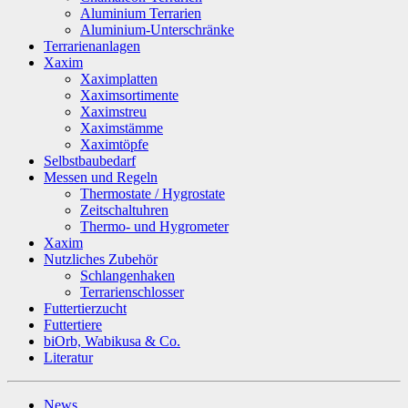
Aluminium Terrarien
Aluminium-Unterschränke
Terrarienanlagen
Xaxim
Xaximplatten
Xaximsortimente
Xaximstreu
Xaximstämme
Xaximtöpfe
Selbstbaubedarf
Messen und Regeln
Thermostate / Hygrostate
Zeitschaltuhren
Thermo- und Hygrometer
Xaxim
Nutzliches Zubehör
Schlangenhaken
Terrarienschlosser
Futtertierzucht
Futtertiere
biOrb, Wabikusa & Co.
Literatur
News