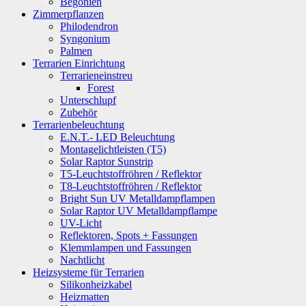
Begonien
Zimmerpflanzen
Philodendron
Syngonium
Palmen
Terrarien Einrichtung
Terrarieneinstreu
Forest
Unterschlupf
Zubehör
Terrarienbeleuchtung
E.N.T.- LED Beleuchtung
Montagelichtleisten (T5)
Solar Raptor Sunstrip
T5-Leuchtstoffröhren / Reflektor
T8-Leuchtstoffröhren / Reflektor
Bright Sun UV Metalldampflampen
Solar Raptor UV Metalldampflampe
UV-Licht
Reflektoren, Spots + Fassungen
Klemmlampen und Fassungen
Nachtlicht
Heizsysteme für Terrarien
Silikonheizkabel
Heizmatten