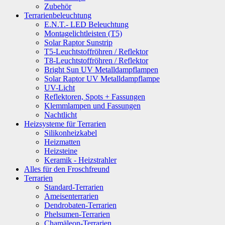
Zubehör
Terrarienbeleuchtung
E.N.T.- LED Beleuchtung
Montagelichtleisten (T5)
Solar Raptor Sunstrip
T5-Leuchtstoffröhren / Reflektor
T8-Leuchtstoffröhren / Reflektor
Bright Sun UV Metalldampflampen
Solar Raptor UV Metalldampflampe
UV-Licht
Reflektoren, Spots + Fassungen
Klemmlampen und Fassungen
Nachtlicht
Heizsysteme für Terrarien
Silikonheizkabel
Heizmatten
Heizsteine
Keramik - Heizstrahler
Alles für den Froschfreund
Terrarien
Standard-Terrarien
Ameisenterrarien
Dendrobaten-Terrarien
Phelsumen-Terrarien
Chamäleon-Terrarien