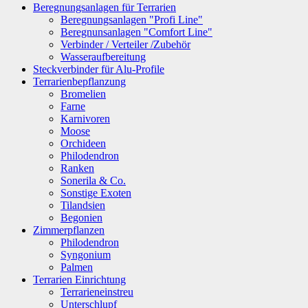
Beregnungsanlagen für Terrarien
Beregnungsanlagen "Profi Line"
Beregnunsanlagen "Comfort Line"
Verbinder / Verteiler /Zubehör
Wasseraufbereitung
Steckverbinder für Alu-Profile
Terrarienbepflanzung
Bromelien
Farne
Karnivoren
Moose
Orchideen
Philodendron
Ranken
Sonerila & Co.
Sonstige Exoten
Tilandsien
Begonien
Zimmerpflanzen
Philodendron
Syngonium
Palmen
Terrarien Einrichtung
Terrarieneinstreu
Unterschlupf