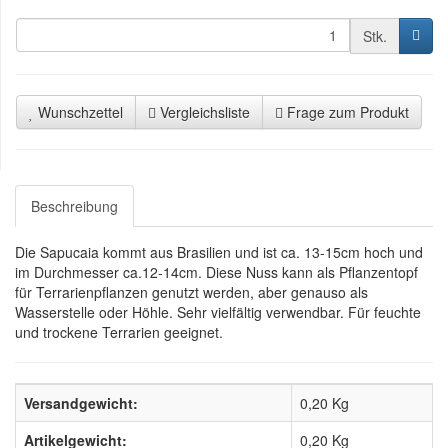
Stk.
Wunschzettel
Vergleichsliste
Frage zum Produkt
Beschreibung
Die
Sapucaia
kommt
aus
Brasilien
und
ist
ca.
13-15cm
hoch
und
im
Durchmesser
ca.12-14cm.
Diese
Nuss
kann
als
Pflanzentopf
für
Terrarienpflanzen
genutzt
werden
,
aber
genauso
als
Wasserstelle
oder
Höhle
.
Sehr
vielfältig
verwendbar
.
Für
feuchte
und
trockene
Terrarien
geeignet
.
Versandgewicht:
0,20 Kg
Artikelgewicht:
0,20
Kg