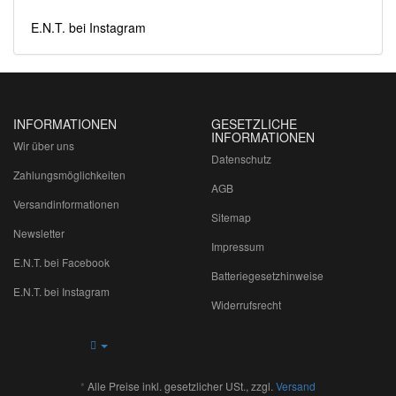
E.N.T. bei Instagram
INFORMATIONEN
GESETZLICHE
INFORMATIONEN
Wir über uns
Datenschutz
Zahlungsmöglichkeiten
AGB
Versandinformationen
Sitemap
Newsletter
Impressum
E.N.T. bei Facebook
Batteriegesetzhinweise
E.N.T. bei Instagram
Widerrufsrecht
*
Alle Preise inkl. gesetzlicher USt., zzgl.
Versand