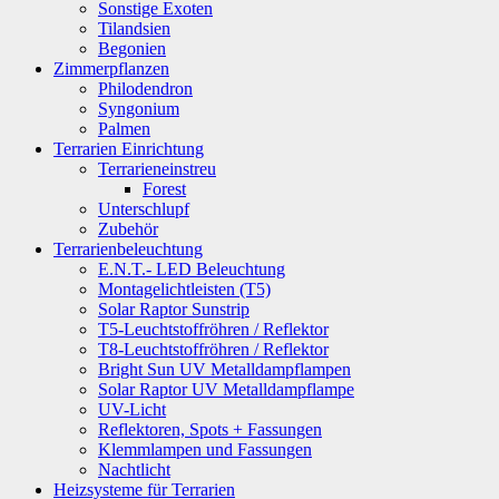
Sonstige Exoten
Tilandsien
Begonien
Zimmerpflanzen
Philodendron
Syngonium
Palmen
Terrarien Einrichtung
Terrarieneinstreu
Forest
Unterschlupf
Zubehör
Terrarienbeleuchtung
E.N.T.- LED Beleuchtung
Montagelichtleisten (T5)
Solar Raptor Sunstrip
T5-Leuchtstoffröhren / Reflektor
T8-Leuchtstoffröhren / Reflektor
Bright Sun UV Metalldampflampen
Solar Raptor UV Metalldampflampe
UV-Licht
Reflektoren, Spots + Fassungen
Klemmlampen und Fassungen
Nachtlicht
Heizsysteme für Terrarien