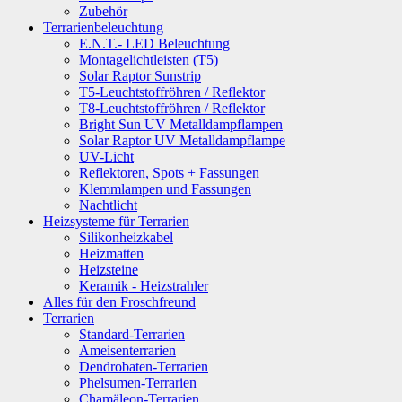
Zubehör
Terrarienbeleuchtung
E.N.T.- LED Beleuchtung
Montagelichtleisten (T5)
Solar Raptor Sunstrip
T5-Leuchtstoffröhren / Reflektor
T8-Leuchtstoffröhren / Reflektor
Bright Sun UV Metalldampflampen
Solar Raptor UV Metalldampflampe
UV-Licht
Reflektoren, Spots + Fassungen
Klemmlampen und Fassungen
Nachtlicht
Heizsysteme für Terrarien
Silikonheizkabel
Heizmatten
Heizsteine
Keramik - Heizstrahler
Alles für den Froschfreund
Terrarien
Standard-Terrarien
Ameisenterrarien
Dendrobaten-Terrarien
Phelsumen-Terrarien
Chamäleon-Terrarien