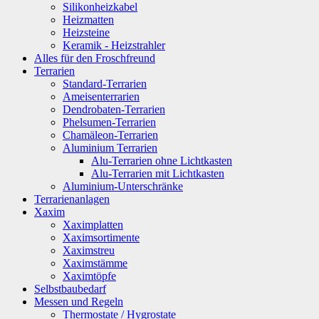
Silikonheizkabel
Heizmatten
Heizsteine
Keramik - Heizstrahler
Alles für den Froschfreund
Terrarien
Standard-Terrarien
Ameisenterrarien
Dendrobaten-Terrarien
Phelsumen-Terrarien
Chamäleon-Terrarien
Aluminium Terrarien
Alu-Terrarien ohne Lichtkasten
Alu-Terrarien mit Lichtkasten
Aluminium-Unterschränke
Terrarienanlagen
Xaxim
Xaximplatten
Xaximsortimente
Xaximstreu
Xaximstämme
Xaximtöpfe
Selbstbaubedarf
Messen und Regeln
Thermostate / Hygrostate