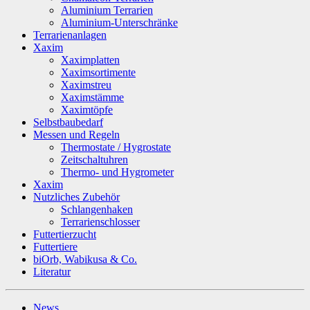
Aluminium Terrarien
Aluminium-Unterschränke
Terrarienanlagen
Xaxim
Xaximplatten
Xaximsortimente
Xaximstreu
Xaximstämme
Xaximtöpfe
Selbstbaubedarf
Messen und Regeln
Thermostate / Hygrostate
Zeitschaltuhren
Thermo- und Hygrometer
Xaxim
Nutzliches Zubehör
Schlangenhaken
Terrarienschlosser
Futtertierzucht
Futtertiere
biOrb, Wabikusa & Co.
Literatur
News