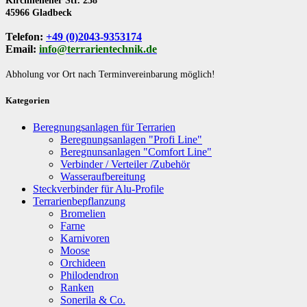
Kirchhellener Str. 238
45966 Gladbeck
Telefon:
+49 (0)2043-9353174
Email:
info@terrarientechnik.de
Abholung vor Ort nach Terminvereinbarung möglich!
Kategorien
Beregnungsanlagen für Terrarien
Beregnungsanlagen "Profi Line"
Beregnunsanlagen "Comfort Line"
Verbinder / Verteiler /Zubehör
Wasseraufbereitung
Steckverbinder für Alu-Profile
Terrarienbepflanzung
Bromelien
Farne
Karnivoren
Moose
Orchideen
Philodendron
Ranken
Sonerila & Co.