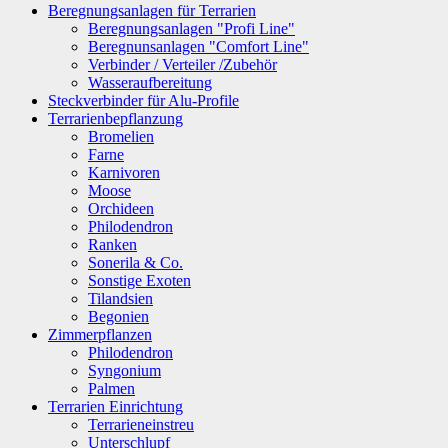
Beregnungsanlagen für Terrarien
Beregnungsanlagen "Profi Line"
Beregnunsanlagen "Comfort Line"
Verbinder / Verteiler /Zubehör
Wasseraufbereitung
Steckverbinder für Alu-Profile
Terrarienbepflanzung
Bromelien
Farne
Karnivoren
Moose
Orchideen
Philodendron
Ranken
Sonerila & Co.
Sonstige Exoten
Tilandsien
Begonien
Zimmerpflanzen
Philodendron
Syngonium
Palmen
Terrarien Einrichtung
Terrarieneinstreu
Unterschlupf