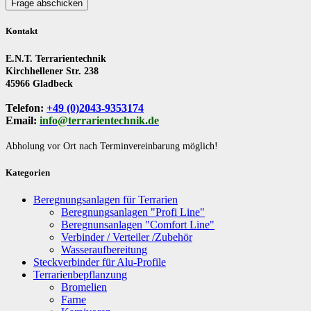
Frage abschicken
Kontakt
E.N.T. Terrarientechnik
Kirchhellener Str. 238
45966 Gladbeck
Telefon:
+49 (0)2043-9353174
Email:
info@terrarientechnik.de
Abholung vor Ort nach Terminvereinbarung möglich!
Kategorien
Beregnungsanlagen für Terrarien
Beregnungsanlagen "Profi Line"
Beregnunsanlagen "Comfort Line"
Verbinder / Verteiler /Zubehör
Wasseraufbereitung
Steckverbinder für Alu-Profile
Terrarienbepflanzung
Bromelien
Farne