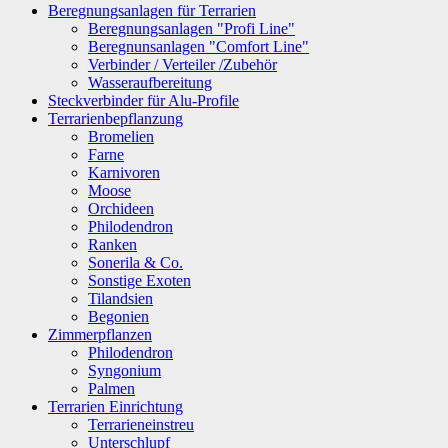
Beregnungsanlagen für Terrarien
Beregnungsanlagen "Profi Line"
Beregnunsanlagen "Comfort Line"
Verbinder / Verteiler /Zubehör
Wasseraufbereitung
Steckverbinder für Alu-Profile
Terrarienbepflanzung
Bromelien
Farne
Karnivoren
Moose
Orchideen
Philodendron
Ranken
Sonerila & Co.
Sonstige Exoten
Tilandsien
Begonien
Zimmerpflanzen
Philodendron
Syngonium
Palmen
Terrarien Einrichtung
Terrarieneinstreu
Unterschlupf