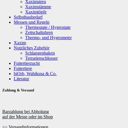
Xaximstreu
Xaximstämme
Xaximtöpfe
Selbstbaubedarf
Messen und Regeln
Thermostate / Hygrostate
Zeitschaltuhren
Thermo- und Hygrometer
Xaxim
Nutzliches Zubehör
Schlangenhaken
Terrarienschlosser
Futtertierzucht
Futtertiere
biOrb, Wabikusa & Co.
Literatur
Zahlung & Versand
Barzahlung bei Abholung
auf der Messe oder im Shop
>> Versandinformationen