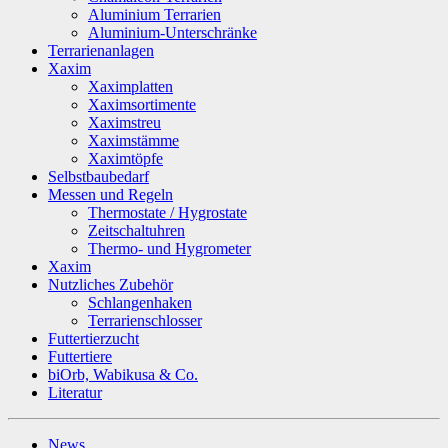
Aluminium Terrarien
Aluminium-Unterschränke
Terrarienanlagen
Xaxim
Xaximplatten
Xaximsortimente
Xaximstreu
Xaximstämme
Xaximtöpfe
Selbstbaubedarf
Messen und Regeln
Thermostate / Hygrostate
Zeitschaltuhren
Thermo- und Hygrometer
Xaxim
Nutzliches Zubehör
Schlangenhaken
Terrarienschlosser
Futtertierzucht
Futtertiere
biOrb, Wabikusa & Co.
Literatur
News