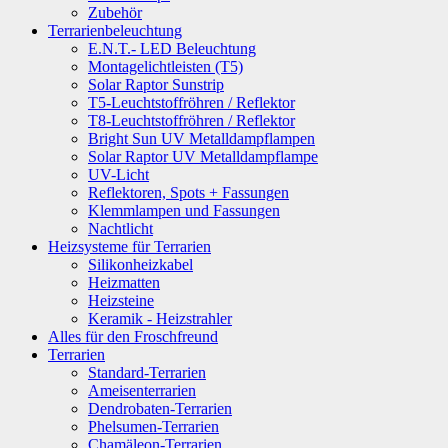
Zubehör
Terrarienbeleuchtung
E.N.T.- LED Beleuchtung
Montagelichtleisten (T5)
Solar Raptor Sunstrip
T5-Leuchtstoffröhren / Reflektor
T8-Leuchtstoffröhren / Reflektor
Bright Sun UV Metalldampflampen
Solar Raptor UV Metalldampflampe
UV-Licht
Reflektoren, Spots + Fassungen
Klemmlampen und Fassungen
Nachtlicht
Heizsysteme für Terrarien
Silikonheizkabel
Heizmatten
Heizsteine
Keramik - Heizstrahler
Alles für den Froschfreund
Terrarien
Standard-Terrarien
Ameisenterrarien
Dendrobaten-Terrarien
Phelsumen-Terrarien
Chamäleon-Terrarien