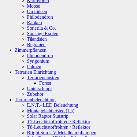
Karnivoren
Moose
Orchideen
Philodendron
Ranken
Sonerila & Co.
Sonstige Exoten
Tilandsien
Begonien
Zimmerpflanzen
Philodendron
Syngonium
Palmen
Terrarien Einrichtung
Terrarieneinstreu
Forest
Unterschlupf
Zubehör
Terrarienbeleuchtung
E.N.T.- LED Beleuchtung
Montagelichtleisten (T5)
Solar Raptor Sunstrip
T5-Leuchtstoffröhren / Reflektor
T8-Leuchtstoffröhren / Reflektor
Bright Sun UV Metalldampflampen