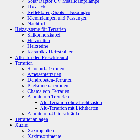
Solar Raptor UV Metalldampflampe
UV-Licht
Reflektoren, Spots + Fassungen
Klemmlampen und Fassungen
Nachtlicht
Heizsysteme für Terrarien
Silikonheizkabel
Heizmatten
Heizsteine
Keramik - Heizstrahler
Alles für den Froschfreund
Terrarien
Standard-Terrarien
Ameisenterrarien
Dendrobaten-Terrarien
Phelsumen-Terrarien
Chamäleon-Terrarien
Aluminium Terrarien
Alu-Terrarien ohne Lichtkasten
Alu-Terrarien mit Lichtkasten
Aluminium-Unterschränke
Terrarienanlagen
Xaxim
Xaximplatten
Xaximsortimente