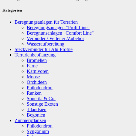
Kategorien
Beregnungsanlagen für Terrarien
Beregnungsanlagen "Profi Line"
Beregnunsanlagen "Comfort Line"
Verbinder / Verteiler /Zubehör
Wasseraufbereitung
Steckverbinder für Alu-Profile
Terrarienbepflanzung
Bromelien
Farne
Karnivoren
Moose
Orchideen
Philodendron
Ranken
Sonerila & Co.
Sonstige Exoten
Tilandsien
Begonien
Zimmerpflanzen
Philodendron
Syngonium