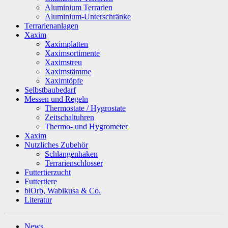
Aluminium Terrarien
Aluminium-Unterschränke
Terrarienanlagen
Xaxim
Xaximplatten
Xaximsortimente
Xaximstreu
Xaximstämme
Xaximtöpfe
Selbstbaubedarf
Messen und Regeln
Thermostate / Hygrostate
Zeitschaltuhren
Thermo- und Hygrometer
Xaxim
Nutzliches Zubehör
Schlangenhaken
Terrarienschlosser
Futtertierzucht
Futtertiere
biOrb, Wabikusa & Co.
Literatur
News