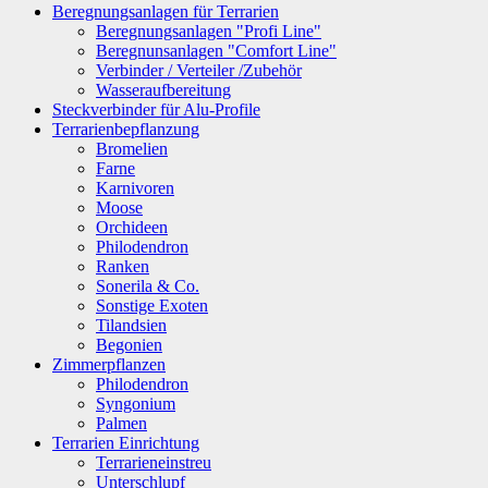
Beregnungsanlagen für Terrarien
Beregnungsanlagen "Profi Line"
Beregnunsanlagen "Comfort Line"
Verbinder / Verteiler /Zubehör
Wasseraufbereitung
Steckverbinder für Alu-Profile
Terrarienbepflanzung
Bromelien
Farne
Karnivoren
Moose
Orchideen
Philodendron
Ranken
Sonerila & Co.
Sonstige Exoten
Tilandsien
Begonien
Zimmerpflanzen
Philodendron
Syngonium
Palmen
Terrarien Einrichtung
Terrarieneinstreu
Unterschlupf