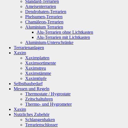
Standard-Terrarien
Ameisenterrarien
Dendrobaten-Terrarien
Phelsumen-Terrarien
Chamäleon-Terrarien
Aluminium Terrarien
Alu-Terrarien ohne Lichtkasten
Alu-Terrarien mit Lichtkasten
Aluminium-Unterschränke
Terrarienanlagen
Xaxim
Xaximplatten
Xaximsortimente
Xaximstreu
Xaximstämme
Xaximtöpfe
Selbstbaubedarf
Messen und Regeln
Thermostate / Hygrostate
Zeitschaltuhren
Thermo- und Hygrometer
Xaxim
Nutzliches Zubehör
Schlangenhaken
Terrarienschlosser