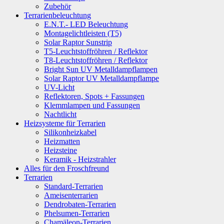
Zubehör
Terrarienbeleuchtung
E.N.T.- LED Beleuchtung
Montagelichtleisten (T5)
Solar Raptor Sunstrip
T5-Leuchtstoffröhren / Reflektor
T8-Leuchtstoffröhren / Reflektor
Bright Sun UV Metalldampflampen
Solar Raptor UV Metalldampflampe
UV-Licht
Reflektoren, Spots + Fassungen
Klemmlampen und Fassungen
Nachtlicht
Heizsysteme für Terrarien
Silikonheizkabel
Heizmatten
Heizsteine
Keramik - Heizstrahler
Alles für den Froschfreund
Terrarien
Standard-Terrarien
Ameisenterrarien
Dendrobaten-Terrarien
Phelsumen-Terrarien
Chamäleon-Terrarien