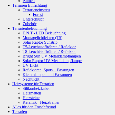
Palmen
Terrarien Einrichtung
Terrarieneinstreu
Forest
Unterschlupf
Zubehör
Terrarienbeleuchtung
E.N.T.- LED Beleuchtung
Montagelichtleisten (T5)
Solar Raptor Sunstrip
T5-Leuchtstoffröhren / Reflektor
T8-Leuchtstoffröhren / Reflektor
Bright Sun UV Metalldampflampen
Solar Raptor UV Metalldampflampe
UV-Licht
Reflektoren, Spots + Fassungen
Klemmlampen und Fassungen
Nachtlicht
Heizsysteme für Terrarien
Silikonheizkabel
Heizmatten
Heizsteine
Keramik - Heizstrahler
Alles für den Froschfreund
Terrarien