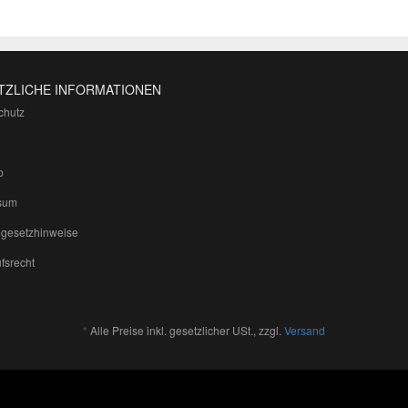
TZLICHE INFORMATIONEN
chutz
p
sum
egesetzhinweise
fsrecht
*
Alle Preise inkl. gesetzlicher USt., zzgl.
Versand