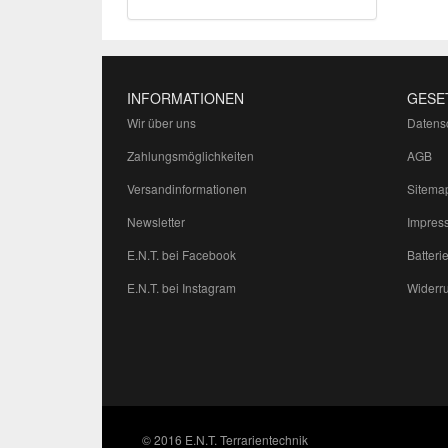
INFORMATIONEN
GESE
Wir über uns
Datens
Zahlungsmöglichkeiten
AGB
Versandinformationen
Sitema
Newsletter
Impres
E.N.T. bei Facebook
Batteri
E.N.T. bei Instagram
Widerru
© 2016 E.N.T. Terrarientechnik