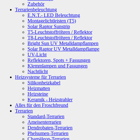
Zubehör
Terrarienbeleuchtung
E.N.T.- LED Beleuchtung
Montagelichtleisten (T5)
Solar Raptor Sunstrip
T5-Leuchtstoffröhren / Reflektor
T8-Leuchtstoffröhren / Reflektor
Bright Sun UV Metalldampflampen
Solar Raptor UV Metalldampflampe
UV-Licht
Reflektoren, Spots + Fassungen
Klemmlampen und Fassungen
Nachtlicht
Heizsysteme für Terrarien
Silikonheizkabel
Heizmatten
Heizsteine
Keramik - Heizstrahler
Alles für den Froschfreund
Terrarien
Standard-Terrarien
Ameisenterrarien
Dendrobaten-Terrarien
Phelsumen-Terrarien
Chamäleon-Terrarien