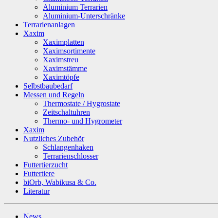
Aluminium Terrarien
Aluminium-Unterschränke
Terrarienanlagen
Xaxim
Xaximplatten
Xaximsortimente
Xaximstreu
Xaximstämme
Xaximtöpfe
Selbstbaubedarf
Messen und Regeln
Thermostate / Hygrostate
Zeitschaltuhren
Thermo- und Hygrometer
Xaxim
Nutzliches Zubehör
Schlangenhaken
Terrarienschlosser
Futtertierzucht
Futtertiere
biOrb, Wabikusa & Co.
Literatur
News