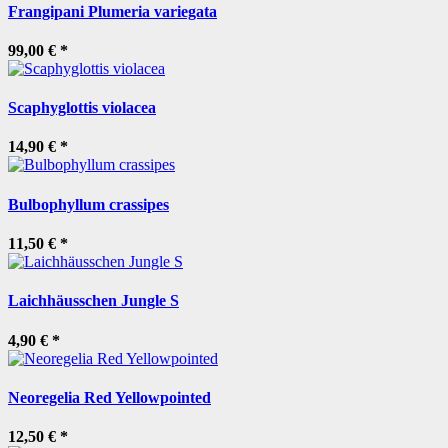
Frangipani Plumeria variegata
99,00 €
*
Scaphyglottis violacea
14,90 €
*
Bulbophyllum crassipes
11,50 €
*
Laichhäusschen Jungle S
4,90 €
*
Neoregelia Red Yellowpointed
12,50 €
*