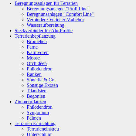
Beregnungsanlagen für Terrarien
Beregnungsanlagen "Profi Line"
Beregnunsanlagen "Comfort Line"
Verbinder / Verteiler /Zubehör
Wasseraufbereitung
Steckverbinder für Alu-Profile
Terrarienbepflanzung
Bromelien
Farne
Karnivoren
Moose
Orchideen
Philodendron
Ranken
Sonerila & Co.
Sonstige Exoten
Tilandsien
Begonien
Zimmerpflanzen
Philodendron
Syngonium
Palmen
Terrarien Einrichtung
Terrarieneinstreu
Unterschlupf