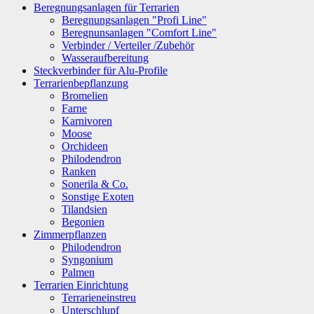
Beregnungsanlagen für Terrarien
Beregnungsanlagen "Profi Line"
Beregnunsanlagen "Comfort Line"
Verbinder / Verteiler /Zubehör
Wasseraufbereitung
Steckverbinder für Alu-Profile
Terrarienbepflanzung
Bromelien
Farne
Karnivoren
Moose
Orchideen
Philodendron
Ranken
Sonerila & Co.
Sonstige Exoten
Tilandsien
Begonien
Zimmerpflanzen
Philodendron
Syngonium
Palmen
Terrarien Einrichtung
Terrarieneinstreu
Unterschlupf