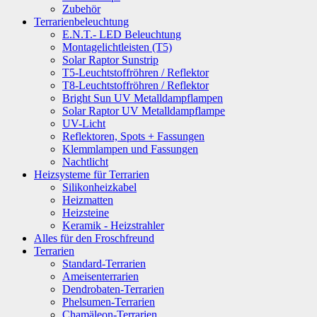
Zubehör
Terrarienbeleuchtung
E.N.T.- LED Beleuchtung
Montagelichtleisten (T5)
Solar Raptor Sunstrip
T5-Leuchtstoffröhren / Reflektor
T8-Leuchtstoffröhren / Reflektor
Bright Sun UV Metalldampflampen
Solar Raptor UV Metalldampflampe
UV-Licht
Reflektoren, Spots + Fassungen
Klemmlampen und Fassungen
Nachtlicht
Heizsysteme für Terrarien
Silikonheizkabel
Heizmatten
Heizsteine
Keramik - Heizstrahler
Alles für den Froschfreund
Terrarien
Standard-Terrarien
Ameisenterrarien
Dendrobaten-Terrarien
Phelsumen-Terrarien
Chamäleon-Terrarien