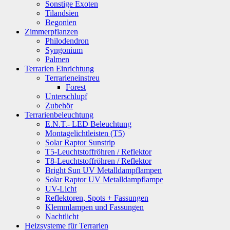
Sonstige Exoten
Tilandsien
Begonien
Zimmerpflanzen
Philodendron
Syngonium
Palmen
Terrarien Einrichtung
Terrarieneinstreu
Forest
Unterschlupf
Zubehör
Terrarienbeleuchtung
E.N.T.- LED Beleuchtung
Montagelichtleisten (T5)
Solar Raptor Sunstrip
T5-Leuchtstoffröhren / Reflektor
T8-Leuchtstoffröhren / Reflektor
Bright Sun UV Metalldampflampen
Solar Raptor UV Metalldampflampe
UV-Licht
Reflektoren, Spots + Fassungen
Klemmlampen und Fassungen
Nachtlicht
Heizsysteme für Terrarien