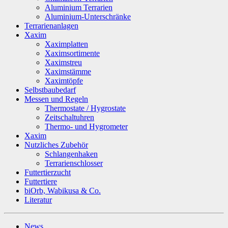
Aluminium Terrarien
Aluminium-Unterschränke
Terrarienanlagen
Xaxim
Xaximplatten
Xaximsortimente
Xaximstreu
Xaximstämme
Xaximtöpfe
Selbstbaubedarf
Messen und Regeln
Thermostate / Hygrostate
Zeitschaltuhren
Thermo- und Hygrometer
Xaxim
Nutzliches Zubehör
Schlangenhaken
Terrarienschlosser
Futtertierzucht
Futtertiere
biOrb, Wabikusa & Co.
Literatur
News