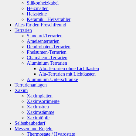
Silikonheizkabel
Heizmatten
Heizsteine
Keramik - Heizstrahler
Alles für den Froschfreund
Terrarien
Standard-Terrarien
Ameisenterrarien
Dendrobaten-Terrarien
Phelsumen-Terrarien
Chamäleon-Terrarien
Aluminium Terrarien
Alu-Terrarien ohne Lichtkasten
Alu-Terrarien mit Lichtkasten
Aluminium-Unterschränke
Terrarienanlagen
Xaxim
Xaximplatten
Xaximsortimente
Xaximstreu
Xaximstämme
Xaximtöpfe
Selbstbaubedarf
Messen und Regeln
Thermostate / Hygrostate