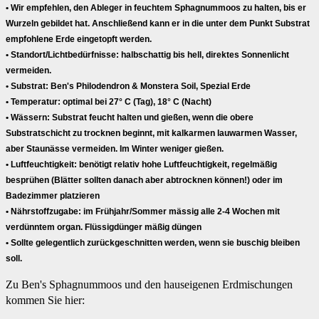
• Wir empfehlen, den Ableger in feuchtem Sphagnummoos zu halten, bis er
Wurzeln gebildet hat. Anschließend kann er in die unter dem Punkt Substrat
empfohlene Erde eingetopft werden.
• Standort/Lichtbedürfnisse:
halbschattig bis hell, direktes Sonnenlicht
vermeiden.
• Substrat:
Ben's Philodendron & Monstera Soil, Spezial Erde
• Temperatur:
optimal bei 27° C (Tag), 18° C (Nacht)
• Wässern:
Substrat feucht halten und gießen, wenn die obere
Substratschicht zu trocknen beginnt, mit kalkarmen lauwarmen Wasser,
aber Staunässe vermeiden. Im Winter weniger gießen.
• Luftfeuchtigkeit:
benötigt relativ hohe Luftfeuchtigkeit, regelmäßig
besprühen (Blätter sollten danach aber abtrocknen können!) oder im
Badezimmer platzieren
• Nährstoffzugabe
: im Frühjahr/Sommer mässig alle 2-4 Wochen mit
verdünntem organ. Flüssigdünger mäßig düngen
• Sollte gelegentlich zurückgeschnitten werden, wenn sie buschig bleiben
soll.
Zu Ben's Sphagnummoos und den hauseigenen Erdmischungen 
kommen Sie hier: