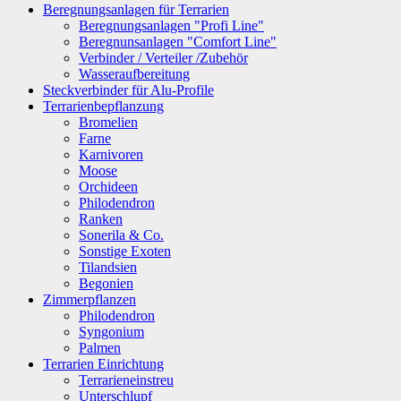
Beregnungsanlagen für Terrarien
Beregnungsanlagen "Profi Line"
Beregnunsanlagen "Comfort Line"
Verbinder / Verteiler /Zubehör
Wasseraufbereitung
Steckverbinder für Alu-Profile
Terrarienbepflanzung
Bromelien
Farne
Karnivoren
Moose
Orchideen
Philodendron
Ranken
Sonerila & Co.
Sonstige Exoten
Tilandsien
Begonien
Zimmerpflanzen
Philodendron
Syngonium
Palmen
Terrarien Einrichtung
Terrarieneinstreu
Unterschlupf