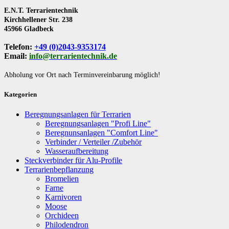
E.N.T. Terrarientechnik
Kirchhellener Str. 238
45966 Gladbeck
Telefon:
+49 (0)2043-9353174
Email:
info@terrarientechnik.de
Abholung vor Ort nach Terminvereinbarung möglich!
Kategorien
Beregnungsanlagen für Terrarien
Beregnungsanlagen "Profi Line"
Beregnunsanlagen "Comfort Line"
Verbinder / Verteiler /Zubehör
Wasseraufbereitung
Steckverbinder für Alu-Profile
Terrarienbepflanzung
Bromelien
Farne
Karnivoren
Moose
Orchideen
Philodendron