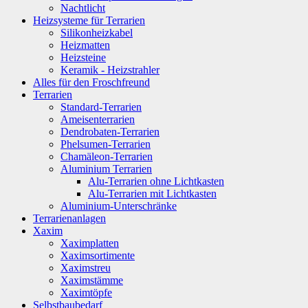
Nachtlicht
Heizsysteme für Terrarien
Silikonheizkabel
Heizmatten
Heizsteine
Keramik - Heizstrahler
Alles für den Froschfreund
Terrarien
Standard-Terrarien
Ameisenterrarien
Dendrobaten-Terrarien
Phelsumen-Terrarien
Chamäleon-Terrarien
Aluminium Terrarien
Alu-Terrarien ohne Lichtkasten
Alu-Terrarien mit Lichtkasten
Aluminium-Unterschränke
Terrarienanlagen
Xaxim
Xaximplatten
Xaximsortimente
Xaximstreu
Xaximstämme
Xaximtöpfe
Selbstbaubedarf