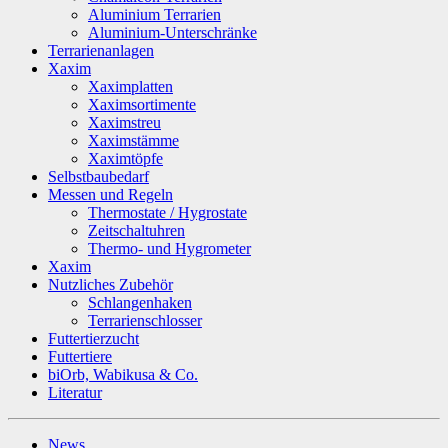
Aluminium Terrarien
Aluminium-Unterschränke
Terrarienanlagen
Xaxim
Xaximplatten
Xaximsortimente
Xaximstreu
Xaximstämme
Xaximtöpfe
Selbstbaubedarf
Messen und Regeln
Thermostate / Hygrostate
Zeitschaltuhren
Thermo- und Hygrometer
Xaxim
Nutzliches Zubehör
Schlangenhaken
Terrarienschlosser
Futtertierzucht
Futtertiere
biOrb, Wabikusa & Co.
Literatur
News