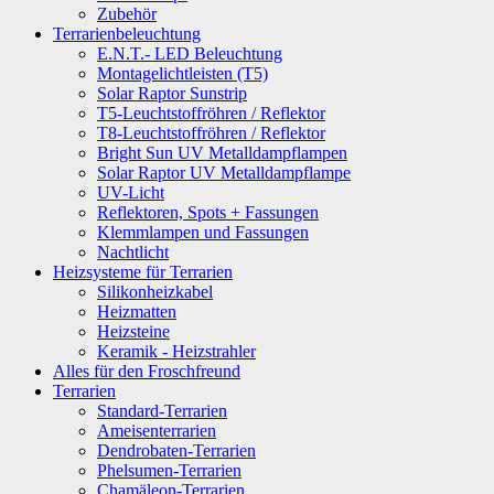
Zubehör
Terrarienbeleuchtung
E.N.T.- LED Beleuchtung
Montagelichtleisten (T5)
Solar Raptor Sunstrip
T5-Leuchtstoffröhren / Reflektor
T8-Leuchtstoffröhren / Reflektor
Bright Sun UV Metalldampflampen
Solar Raptor UV Metalldampflampe
UV-Licht
Reflektoren, Spots + Fassungen
Klemmlampen und Fassungen
Nachtlicht
Heizsysteme für Terrarien
Silikonheizkabel
Heizmatten
Heizsteine
Keramik - Heizstrahler
Alles für den Froschfreund
Terrarien
Standard-Terrarien
Ameisenterrarien
Dendrobaten-Terrarien
Phelsumen-Terrarien
Chamäleon-Terrarien