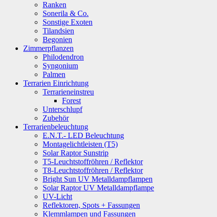
Ranken
Sonerila & Co.
Sonstige Exoten
Tilandsien
Begonien
Zimmerpflanzen
Philodendron
Syngonium
Palmen
Terrarien Einrichtung
Terrarieneinstreu
Forest
Unterschlupf
Zubehör
Terrarienbeleuchtung
E.N.T.- LED Beleuchtung
Montagelichtleisten (T5)
Solar Raptor Sunstrip
T5-Leuchtstoffröhren / Reflektor
T8-Leuchtstoffröhren / Reflektor
Bright Sun UV Metalldampflampen
Solar Raptor UV Metalldampflampe
UV-Licht
Reflektoren, Spots + Fassungen
Klemmlampen und Fassungen