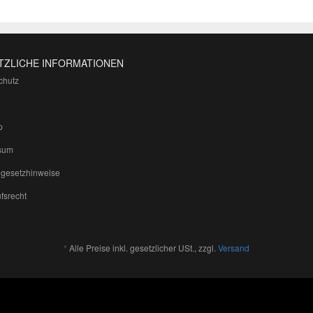
TZLICHE INFORMATIONEN
chutz
p
sum
egesetzhinweise
fsrecht
*
Alle Preise inkl. gesetzlicher USt., zzgl.
Versand