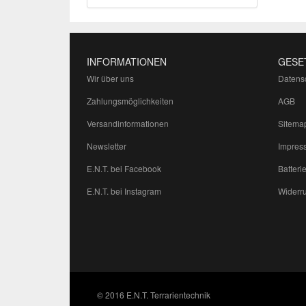
INFORMATIONEN
GESE
Wir über uns
Datens
Zahlungsmöglichkeiten
AGB
Versandinformationen
Sitema
Newsletter
Impres
E.N.T. bei Facebook
Batteri
E.N.T. bei Instagram
Widerru
© 2016 E.N.T. Terrarientechnik