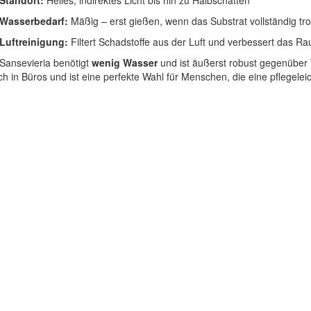
Standort:
Helles, indirektes Licht bis hin zu Halbschatten
Wasserbedarf:
Mäßig – erst gießen, wenn das Substrat vollständig tro
Luftreinigung:
Filtert Schadstoffe aus der Luft und verbessert das R
Sansevieria benötigt
wenig Wasser
und ist äußerst robust gegenüber 
ch in Büros und ist eine perfekte Wahl für Menschen, die eine pflegele