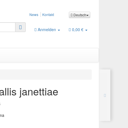
News
Kontakt
Deutsch
Anmelden
0,00 €
llis janettiae
6
ama