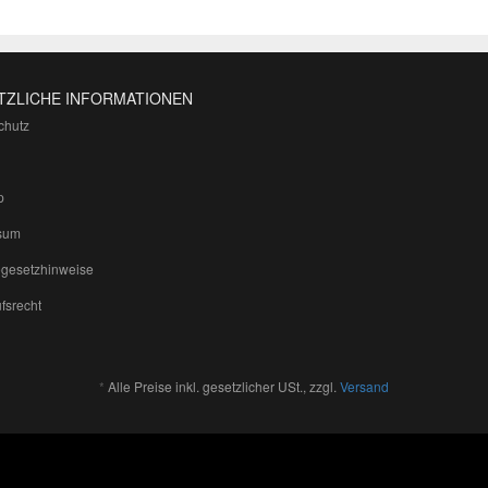
TZLICHE INFORMATIONEN
chutz
p
sum
egesetzhinweise
fsrecht
*
Alle Preise inkl. gesetzlicher USt., zzgl.
Versand