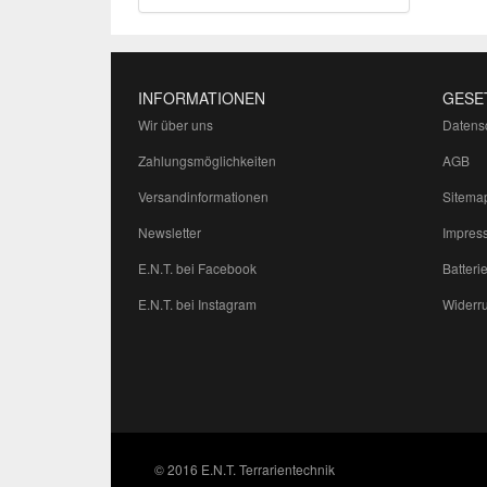
INFORMATIONEN
GESE
Wir über uns
Datens
Zahlungsmöglichkeiten
AGB
Versandinformationen
Sitema
Newsletter
Impres
E.N.T. bei Facebook
Batteri
E.N.T. bei Instagram
Widerru
© 2016 E.N.T. Terrarientechnik