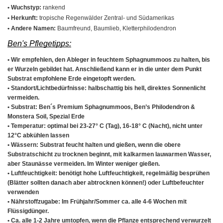
• Wuchstyp:
rankend
• Herkunft:
tropische Regenwälder Zentral- und Südamerikas
• Andere Namen:
Baumfreund, Baumlieb, Kletterphilodendron
Ben's Pflegetipps:
• Wir empfehlen, den Ableger in feuchtem Sphagnummoos zu halten, bis
er Wurzeln gebildet hat. Anschließend kann er in die unter dem Punkt
Substrat empfohlene Erde eingetopft werden.
•
Standort/Lichtbedürfnisse:
halbschattig bis hell, direktes Sonnenlicht
vermeiden.
•
Substrat:
Ben´s Premium Sphagnummoos, Ben’s Philodendron &
Monstera Soil, Spezial Erde
•
Temperatur:
optimal bei 23-27° C (Tag), 16-18° C (Nacht), nicht unter
12°C abkühlen lassen
•
Wässern:
Substrat feucht halten und gießen, wenn die obere
Substratschicht zu trocknen beginnt, mit kalkarmen lauwarmen Wasser,
aber Staunässe vermeiden. Im Winter weniger gießen.
•
Luftfeuchtigkeit:
benötigt hohe Luftfeuchtigkeit, regelmäßig besprühen
(Blätter sollten danach aber abtrocknen können!) oder Luftbefeuchter
verwenden
•
Nährstoffzugabe:
Im Frühjahr/Sommer ca. alle 4-6 Wochen mit
Flüssigdünger.
• Ca. alle 1-2 Jahre umtopfen, wenn die Pflanze entsprechend verwurzelt